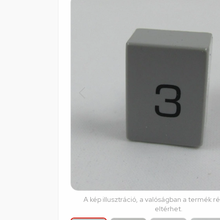
A kép illusztráció, a valóságban a termék r
eltérhet.