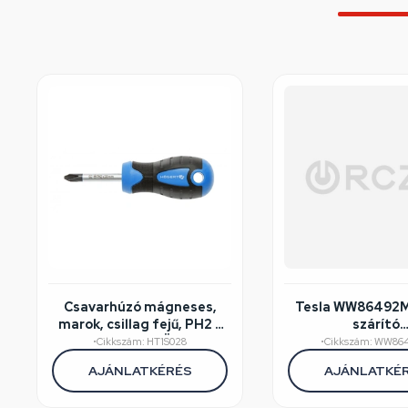
Csavarhúzó mágneses,
Tesla WW86492
marok, csillag fejű, PH2 x
szárító
38 mm szár, HÖGERT
felújított/széps
•
Cikkszám: HT1S028
•
Cikkszám: WW86
HT1S028
AJÁNLATKÉRÉS
AJÁNLATKÉ