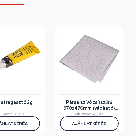
anatragasztó 3g
Páraelszívó zsírszűrő
970x470mm (vágható)
140g/m2 telítettség
ikkszám: KIE020
•
Cikkszám: UGF005
jelzővel UGF015 / SIF002
ÁNLATKÉRÉS
AJÁNLATKÉRÉS
WPRO eredeti 1db