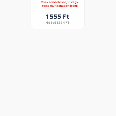
Csak rendelésre, 15 vagy
több munkanapon belül
1 555 Ft
Nettó
1 224 Ft