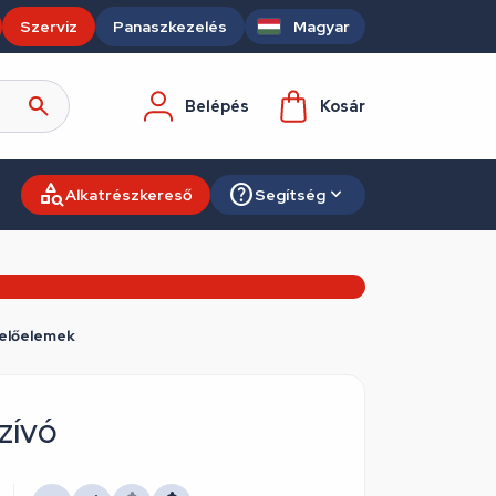
Szerviz
Panaszkezelés
Magyar
Belépés
Kosár
Alkatrészkereső
Segítség
zelőelemek
zívó