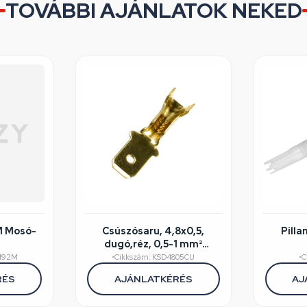
TOVÁBBI AJÁNLATOK NEKED
M Mosó-
Csúszósaru, 4,8x0,5,
Pill
dugó,réz, 0,5-1 mm²
éghibás
kábelhez
492M
•
Cikkszám: KSD4805CU
•
C
RÉS
AJÁNLATKÉRÉS
AJ