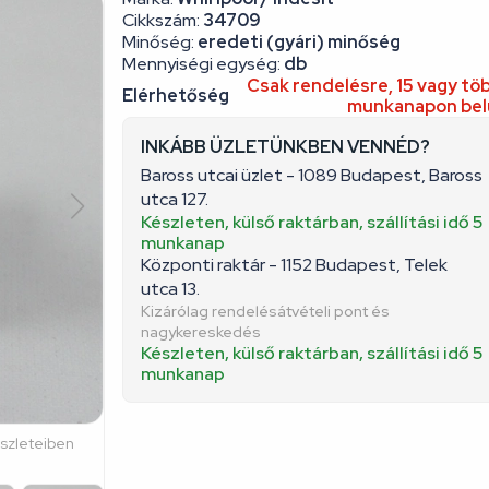
Cikkszám:
34709
Minőség:
eredeti (gyári) minőség
Mennyiségi egység:
db
Csak rendelésre, 15 vagy tö
Elérhetőség
munkanapon bel
INKÁBB ÜZLETÜNKBEN VENNÉD?
Baross utcai üzlet - 1089 Budapest, Baross
utca 127.
Készleten, külső raktárban, szállítási idő 5
munkanap
Központi raktár - 1152 Budapest, Telek
utca 13.
Kizárólag rendelésátvételi pont és
nagykereskedés
Készleten, külső raktárban, szállítási idő 5
munkanap
észleteiben