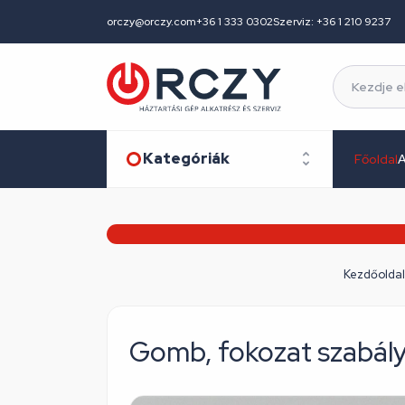
orczy@orczy.com
+36 1 333 0302
Szerviz: +36 1 210 9237
Kategóriák
Főoldal
A
Kezdőoldal
Gomb, fokozat szabál