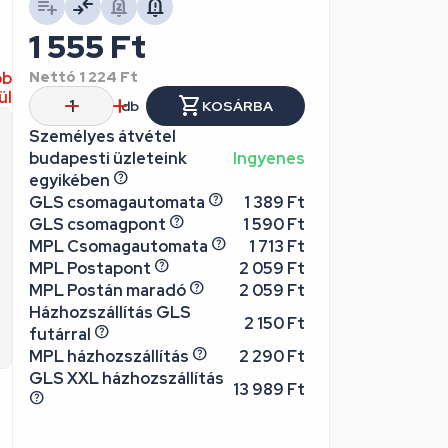
1 555
Ft
bb
Nettó
1 224
Ft
ül
db
KOSÁRBA
Személyes átvétel
budapesti üzleteink
Ingyenes
egyikében
GLS csomagautomata
1 389 Ft
GLS csomagpont
1 590 Ft
MPL Csomagautomata
1 713 Ft
MPL Postapont
2 059 Ft
MPL Postán maradó
2 059 Ft
Házhozszállítás GLS
2 150 Ft
futárral
MPL házhozszállítás
2 290 Ft
GLS XXL házhozszállítás
13 989 Ft