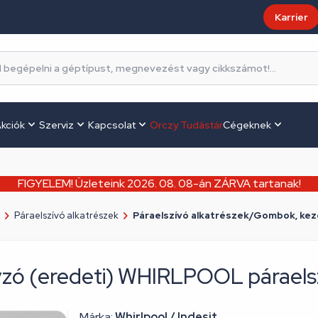
Karrier
kciók
Szerviz
Kapcsolat
Orczy Tudástár
Cégeknek
FIGYELEM! Üzleteink 2026. 08. 08-án ZÁRVA tartanak!
Páraelszívó alkatrészek
Páraelszívó alkatrészek/Gombok, ke
yzó (eredeti) WHIRLPOOL páraels
Márka:
Whirlpool / Indesit