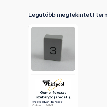
Legutóbb megtekintett ter
Gomb, fokozat
szabályzó (eredeti)
WHIRLPOOL
eredeti (gyári) minőség
•
Cikkszám: 34709
páraelszívó