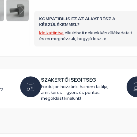
KOMPATIBILIS EZ AZ ALKATRÉSZ A
KÉSZÜLÉKEMMEL?
Ide kattintva
elküldheti nekünk készülékadatait
és mi megnézzük, hogy jó lesz-e.
SZAKÉRTŐI SEGÍTSÉG
Forduljon hozzánk, ha nem találja,
72
amit keres – gyors és pontos
megoldást kínálunk!