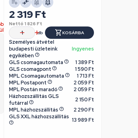
2 319
Ft
bb
Nettó
1 826
Ft
ül
db
KOSÁRBA
Személyes átvétel
budapesti üzleteink
Ingyenes
egyikében
GLS csomagautomata
1 389 Ft
GLS csomagpont
1 590 Ft
MPL Csomagautomata
1 713 Ft
MPL Postapont
2 059 Ft
MPL Postán maradó
2 059 Ft
Házhozszállítás GLS
2 150 Ft
futárral
MPL házhozszállítás
2 290 Ft
GLS XXL házhozszállítás
13 989 Ft