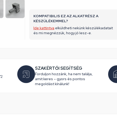
KOMPATIBILIS EZ AZ ALKATRÉSZ A
KÉSZÜLÉKEMMEL?
Ide kattintva
elküldheti nekünk készülékadatait
és mi megnézzük, hogy jó lesz-e.
SZAKÉRTŐI SEGÍTSÉG
Forduljon hozzánk, ha nem találja,
72
amit keres – gyors és pontos
megoldást kínálunk!