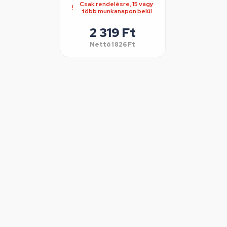
Csak rendelésre, 15 vagy
több munkanapon belül
2 319 Ft
Nettó
1 826 Ft