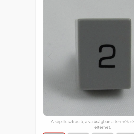
A kép illusztráció, a valóságban a termék r
eltérhet.