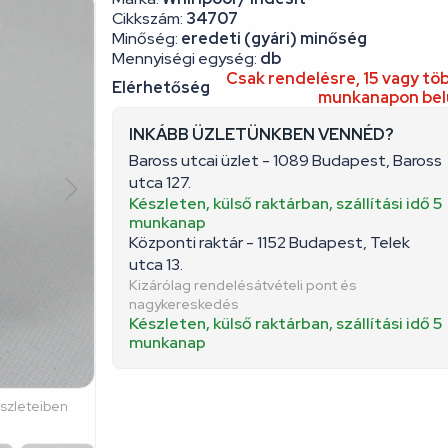
Cikkszám:
34707
Minőség:
eredeti (gyári) minőség
Mennyiségi egység:
db
Csak rendelésre, 15 vagy tö
Elérhetőség
munkanapon bel
INKÁBB ÜZLETÜNKBEN VENNÉD?
Baross utcai üzlet - 1089 Budapest, Baross
utca 127.
Készleten, külső raktárban, szállítási idő 5
munkanap
Központi raktár - 1152 Budapest, Telek
utca 13.
Kizárólag rendelésátvételi pont és
nagykereskedés
Készleten, külső raktárban, szállítási idő 5
munkanap
észleteiben