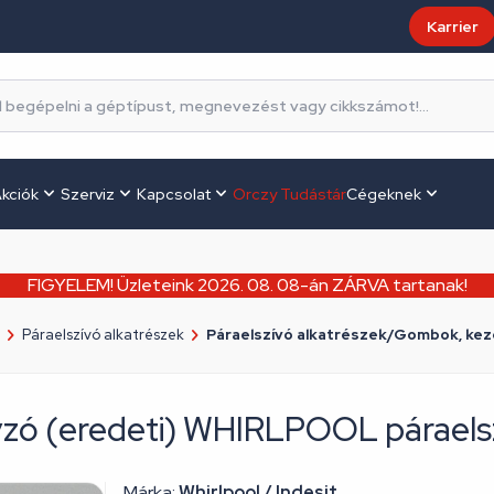
Karrier
kciók
Szerviz
Kapcsolat
Orczy Tudástár
Cégeknek
FIGYELEM! Üzleteink 2026. 08. 08-án ZÁRVA tartanak!
Páraelszívó alkatrészek
Páraelszívó alkatrészek/Gombok, ke
yzó (eredeti) WHIRLPOOL páraels
Márka:
Whirlpool / Indesit