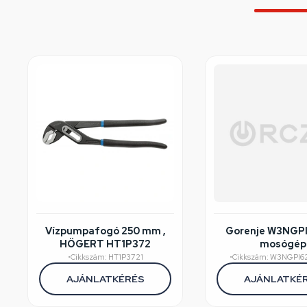
Vízpumpafogó 250 mm ,
Gorenje W3NGP
HÖGERT HT1P372
mosógép
felújított/széps
•
Cikkszám: HT1P3721
•
Cikkszám: W3NGPI6
AJÁNLATKÉRÉS
AJÁNLATKÉ