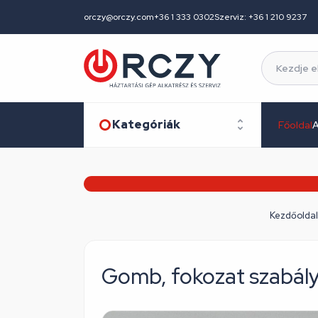
orczy@orczy.com
+36 1 333 0302
Szerviz: +36 1 210 9237
Kategóriák
Főoldal
A
Kezdőoldal
Gomb, fokozat szabál