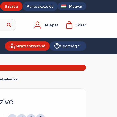
Szerviz
Panaszkezelés
Magyar
Belépés
Kosár
Alkatrészkereső
Segítség
zelőelemek
zívó