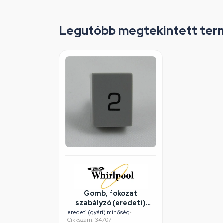
Legutóbb megtekintett ter
Gomb, fokozat
szabályzó (eredeti)
WHIRLPOOL
eredeti (gyári) minőség
•
Cikkszám: 34707
páraelszívó