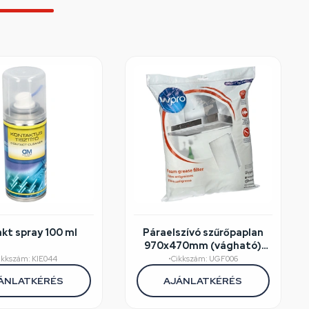
kt spray 100 ml
Páraelszívó szűrőpaplan
970x470mm (vágható)
150g/m2 WPRO UGF016
ikkszám: KIE044
•
Cikkszám: UGF006
ÁNLATKÉRÉS
AJÁNLATKÉRÉS