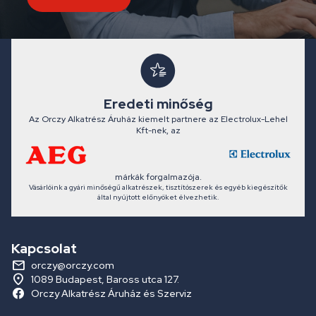
Eredeti minőség
Az Orczy Alkatrész Áruház kiemelt partnere az Electrolux-Lehel
Kft-nek, az
márkák forgalmazója.
Vásárlóink a gyári minőségű alkatrészek, tisztítószerek és egyéb kiegészítők
által nyújtott előnyöket élvezhetik.
Kapcsolat
orczy@orczy.com
1089 Budapest, Baross utca 127.
Orczy Alkatrész Áruház és Szerviz