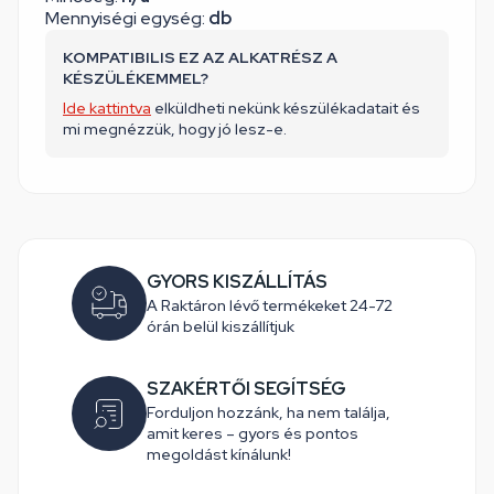
Mennyiségi egység:
db
KOMPATIBILIS EZ AZ ALKATRÉSZ A
KÉSZÜLÉKEMMEL?
Ide kattintva
elküldheti nekünk készülékadatait és
mi megnézzük, hogy jó lesz-e.
GYORS KISZÁLLÍTÁS
A Raktáron lévő termékeket 24-72
órán belül kiszállítjuk
SZAKÉRTŐI SEGÍTSÉG
Forduljon hozzánk, ha nem találja,
amit keres – gyors és pontos
megoldást kínálunk!