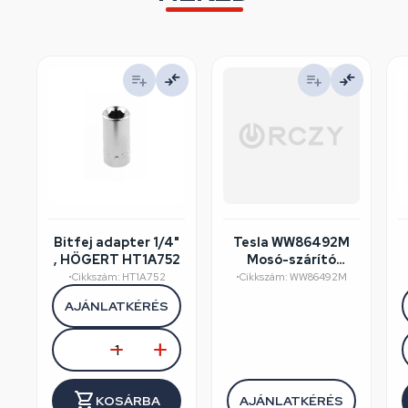
Bitfej adapter 1/4"
Tesla WW86492M
, HÖGERT HT1A752
Mosó-szárító
felújított/szépséghibás
•
Cikkszám: HT1A752
•
Cikkszám: WW86492M
AJÁNLATKÉRÉS
KOSÁRBA
AJÁNLATKÉRÉS