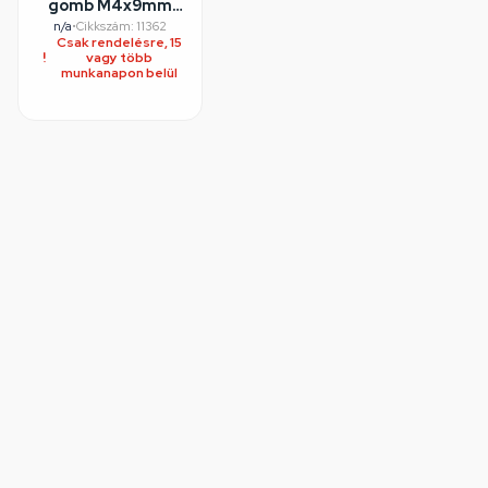
gomb M4x9mm
INDESIT
n/a
•
Cikkszám: 11362
Csak rendelésre, 15
páraelszívó
vagy több
munkanapon belül