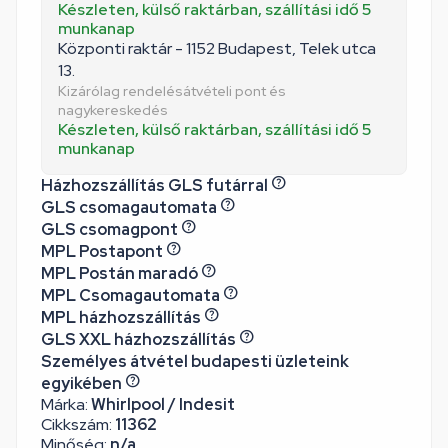
Készleten, külső raktárban, szállítási idő 5
munkanap
Központi raktár - 1152 Budapest, Telek utca
13.
Kizárólag rendelésátvételi pont és
nagykereskedés
Készleten, külső raktárban, szállítási idő 5
munkanap
Házhozszállítás GLS futárral
GLS csomagautomata
GLS csomagpont
MPL Postapont
MPL Postán maradó
MPL Csomagautomata
MPL házhozszállítás
GLS XXL házhozszállítás
Személyes átvétel budapesti üzleteink
egyikében
Márka:
Whirlpool / Indesit
Cikkszám:
11362
Minőség:
n/a