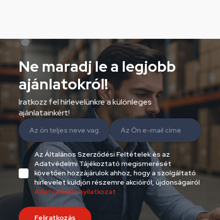
Ne maradj le a legjobb
ajánlatokról!
Iratkozz fel hírlevelünkre a különleges
ajánlatainkért!
Az Általános Szerződési Feltételek és az
Adatvédelmi Tájékoztató megismerését
követően hozzájárulok ahhoz, hogy a szolgáltató
hírlevelet küldjön részemre akcióiról, újdonságairól
Adatvédelmi nyilatkozat
Feliratkozás