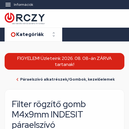
Információk
Kategóriák
FIGYELEM! Üzleteink 2026. 08. 08-án ZÁRVA
tartanak!
Páraelszívó alkatrészek/Gombok, kezelőelemek
Filter rögzítő gomb
M4x9mm INDESIT
páraelszívó