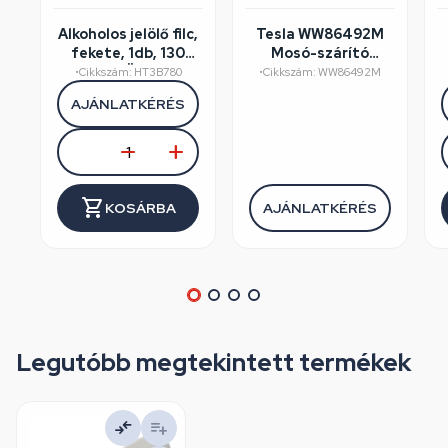
Alkoholos jelölő filc,
Tesla WW86492M
fekete, 1db, 130
Mosó-szárító
mm, HÖGERT
felújított/szépséghibás
•
Cikkszám: HT3B780
•
Cikkszám: WW86492M
HT3B780
AJÁNLATKÉRÉS
KOSÁRBA
AJÁNLATKÉRÉS
Legutóbb megtekintett termékek