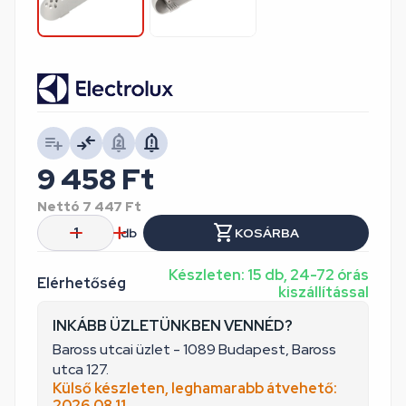
9 458
Ft
Nettó
7 447
Ft
db
KOSÁRBA
Készleten: 15 db, 24-72 órás
Elérhetőség
kiszállítással
INKÁBB ÜZLETÜNKBEN VENNÉD?
Baross utcai üzlet - 1089 Budapest, Baross
utca 127.
Külső készleten, leghamarabb átvehető:
2026.08.11