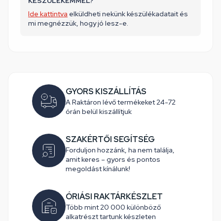
KÉSZÜLÉKEMMEL?
Ide kattintva
elküldheti nekünk készülékadatait és
mi megnézzük, hogy jó lesz-e.
GYORS KISZÁLLÍTÁS
A Raktáron lévő termékeket 24-72
órán belül kiszállítjuk
SZAKÉRTŐI SEGÍTSÉG
Forduljon hozzánk, ha nem találja,
amit keres – gyors és pontos
megoldást kínálunk!
ÓRIÁSI RAKTÁRKÉSZLET
Több mint 20 000 különböző
alkatrészt tartunk készleten