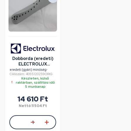
Dobborda (eredeti)
ELECTROLUX
mosógép
eredeti (gyári) minőség
•
Cikkszám: 4055120259ORIG
Készleten, külső
raktárban, szállítási idő
5 munkanap
14 610 Ft
Nettó
11 504 Ft