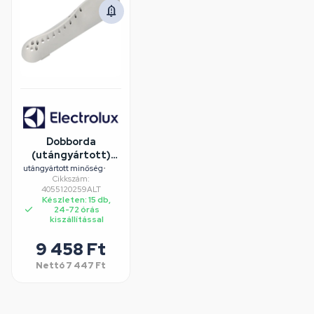
Dobborda
(utángyártott)
ELECTROLUX
utángyártott minőség
•
Cikkszám:
mosógép
4055120259ALT
Készleten: 15 db,
24-72 órás
kiszállítással
9 458 Ft
Nettó
7 447 Ft