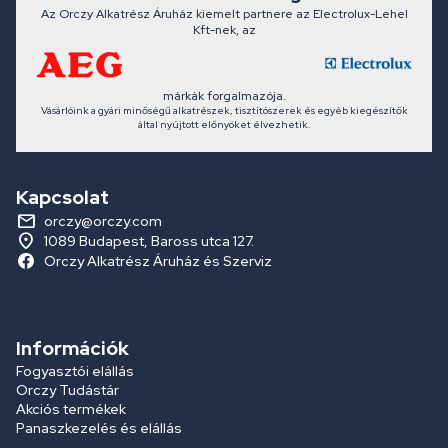
Az Orczy Alkatrész Áruház kiemelt partnere az Electrolux-Lehel
Kft-nek, az
márkák forgalmazója.
Vásárlóink a gyári minőségű alkatrészek, tisztítószerek és egyéb kiegészítők
által nyújtott előnyöket élvezhetik.
Kapcsolat
orczy@orczy.com
1089 Budapest, Baross utca 127.
Orczy Alkatrész Áruház és Szerviz
Információk
Fogyasztói elállás
Orczy Tudástár
Akciós termékek
Panaszkezelés és elállás