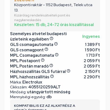
Központi raktár - 1152 Budapest, Telek utca
13.
Kizárólag rendelésátvételi pont és
nagykereskedés
Készleten: 15 db, 24-72 órás kiszállítással
Személyes átvétel budapesti
Ingyenes
üzleteink egyikében
GLS csomagautomata
1 389 Ft
GLS csomagpont
1 590 Ft
MPL Csomagautomata
1 713 Ft
MPL Postapont
2 059 Ft
MPL Postán maradó
2 059 Ft
Házhozszállítás GLS futárral
2 150 Ft
MPL házhozszállítás
2 290 Ft
Márka:
Electrolux
Cikkszám:
4055120259ALT
Minőség:
utángyártott minőség
Mennyiségi egység:
db
KOMPATIBILIS EZ AZ ALKATRÉSZ A