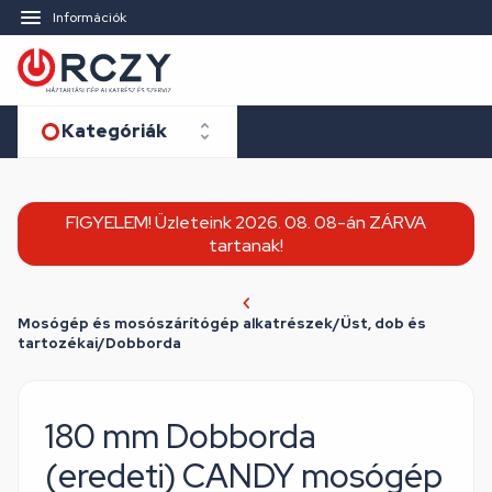
Információk
Kategóriák
FIGYELEM! Üzleteink 2026. 08. 08-án ZÁRVA
tartanak!
Mosógép és mosószárítógép alkatrészek/Üst, dob és
tartozékai/Dobborda
180 mm Dobborda
(eredeti) CANDY mosógép