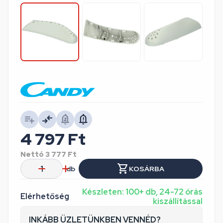
4 797
Ft
Nettó
3 777
Ft
db
KOSÁRBA
Készleten: 100+ db, 24-72 órás
Elérhetőség
kiszállítással
INKÁBB ÜZLETÜNKBEN VENNÉD?