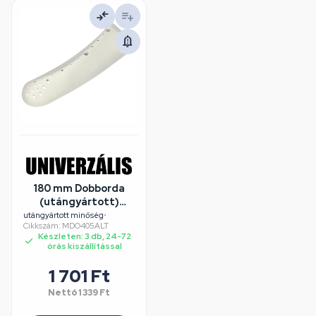
180 mm Dobborda
(utángyártott)
CANDY mosógép
utángyártott minőség
•
Cikkszám: MDO405ALT
Készleten: 3 db, 24-72
órás kiszállítással
1 701 Ft
Nettó
1 339 Ft