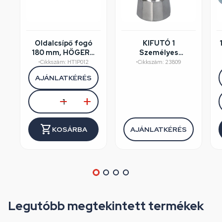
Oldalcsípő fogó
KIFUTÓ 1
180 mm, HÖGERT
Személyes
HT1P012
kávéfőző
•
Cikkszám: HT1P012
•
Cikkszám: 23809
aluminium
AJÁNLATKÉRÉS
dobozos, Perfect
Home
KOSÁRBA
AJÁNLATKÉRÉS
Legutóbb megtekintett termékek