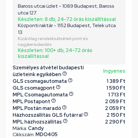
Baross utcai üzlet - 1089 Budapest, Baross
utca 127.
Készleten: 8 db, 24-72 órás kiszállítással
Központi raktár - 1152 Budapest, Telek utca
13.
Kizárólag rendelésátvételi pont és
nagykereskedés
Készleten: 100+ db, 24-72 órás
kiszállítással
Személyes átvétel budapesti
Ingyenes
üzleteink egyikében
GLS csomagautomata
1 389 Ft
GLS csomagpont
1 590 Ft
MPL Csomagautomata
1 713 Ft
MPL Postapont
2 059 Ft
MPL Postán maradó
2 059 Ft
Házhozszállítás GLS futárral
2 150 Ft
MPL házhozszállítás
2 290 Ft
Márka:
Candy
Cikkszám:
MDO405