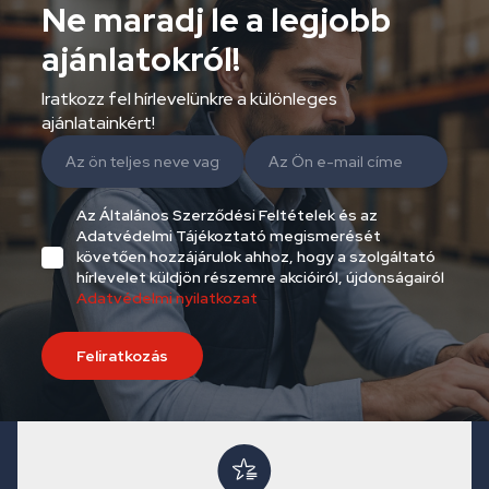
Ne maradj le a legjobb
ajánlatokról!
Iratkozz fel hírlevelünkre a különleges
ajánlatainkért!
Az Általános Szerződési Feltételek és az
Adatvédelmi Tájékoztató megismerését
követően hozzájárulok ahhoz, hogy a szolgáltató
hírlevelet küldjön részemre akcióiról, újdonságairól
Adatvédelmi nyilatkozat
Feliratkozás