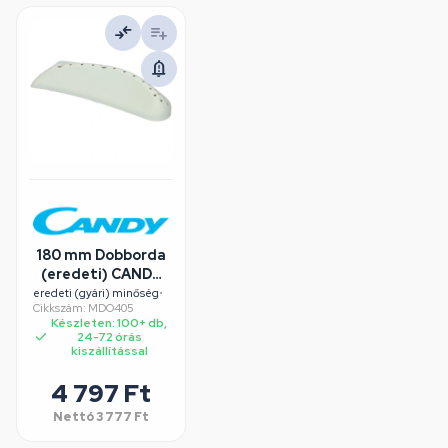
180 mm Dobborda
(eredeti) CANDY
mosógép
eredeti (gyári) minőség
•
Cikkszám: MDO405
Készleten: 100+ db,
24-72 órás
kiszállítással
4 797 Ft
Nettó
3 777 Ft