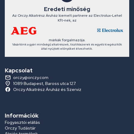
Eredeti minőség
Az Orczy Alkatrész Áruház kiemelt partnere az Electrolux-Lehel
Kft-nek, az
márkák forgalmazója.
Vásárlóink a gyári minőségű alkatrészek, tisztítószerek és egyéb kiegészítők
által nyújtott előnyöket élvezhetik.
Kapcsolat
orczy@orczy.com
1089 Budapest, Baross utca 127.
Orczy Alkatrész Áruház és Szerviz
Információk
Fogyasztói elállás
Orczy Tudástár
Akciós termékek