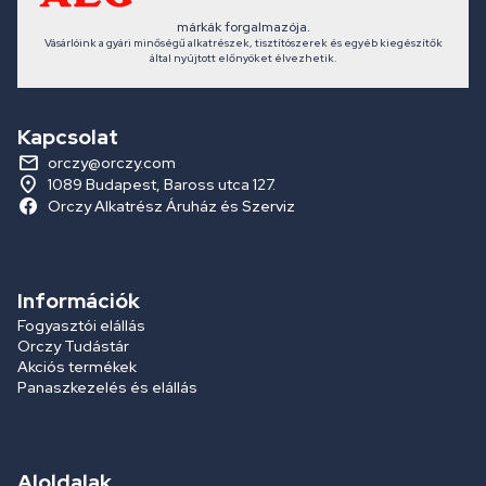
márkák forgalmazója.
Vásárlóink a gyári minőségű alkatrészek, tisztítószerek és egyéb kiegészítők
által nyújtott előnyöket élvezhetik.
Kapcsolat
orczy@orczy.com
1089 Budapest, Baross utca 127.
Orczy Alkatrész Áruház és Szerviz
Információk
Fogyasztói elállás
Orczy Tudástár
Akciós termékek
Panaszkezelés és elállás
Aloldalak