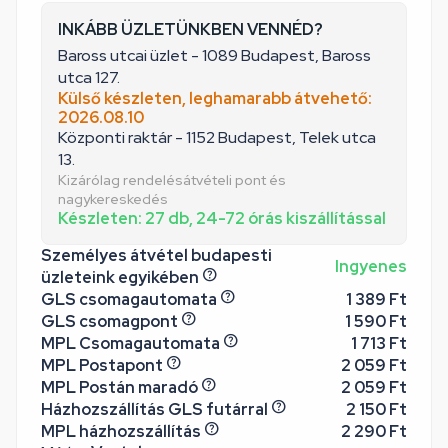
INKÁBB ÜZLETÜNKBEN VENNÉD?
Baross utcai üzlet - 1089 Budapest, Baross
utca 127.
Külső készleten, leghamarabb átvehető:
2026.08.10
Központi raktár - 1152 Budapest, Telek utca
13.
Kizárólag rendelésátvételi pont és
nagykereskedés
Készleten: 27 db, 24-72 órás kiszállítással
Személyes átvétel budapesti
Ingyenes
üzleteink egyikében
GLS csomagautomata
1 389 Ft
GLS csomagpont
1 590 Ft
MPL Csomagautomata
1 713 Ft
MPL Postapont
2 059 Ft
MPL Postán maradó
2 059 Ft
Házhozszállítás GLS futárral
2 150 Ft
MPL házhozszállítás
2 290 Ft