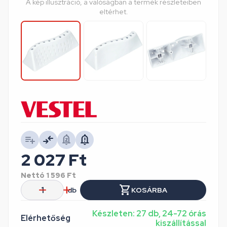
A kép illusztráció, a valóságban a termék részleteiben
eltérhet.
2 027
Ft
Nettó
1 596
Ft
db
KOSÁRBA
Készleten: 27 db, 24-72 órás
Elérhetőség
kiszállítással