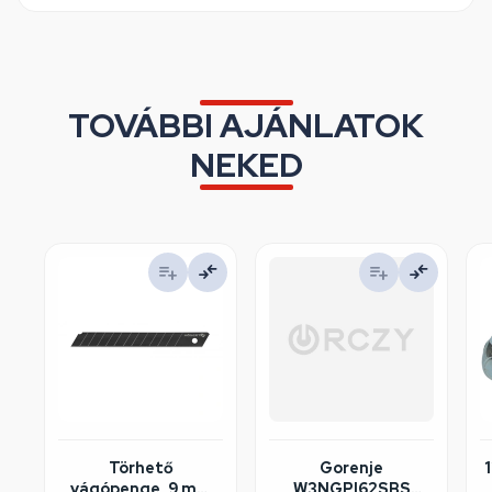
TOVÁBBI AJÁNLATOK
NEKED
Törhető
Gorenje
vágópenge, 9 mm
W3NGPI62SBS