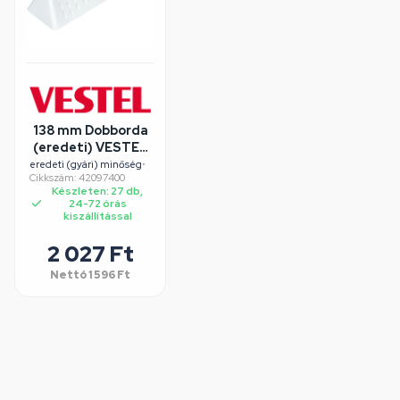
138 mm Dobborda
(eredeti) VESTEL
HANSEATIC
eredeti (gyári) minőség
•
Cikkszám: 42097400
mosógép
Készleten: 27 db,
24-72 órás
kiszállítással
2 027 Ft
Nettó
1 596 Ft