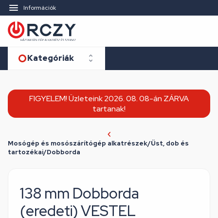
Információk
Kategóriák
FIGYELEM! Üzleteink 2026. 08. 08-án ZÁRVA
tartanak!
Mosógép és mosószárítógép alkatrészek/Üst, dob és
tartozékai/Dobborda
138 mm Dobborda
(eredeti) VESTEL