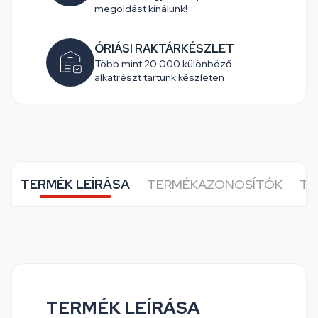
megoldást kínálunk!
ÓRIÁSI RAKTÁRKÉSZLET
Több mint 20 000 különböző
alkatrészt tartunk készleten
TERMÉK LEÍRÁSA
TERMÉKAZONOSÍTÓK
TO
TERMÉK LEÍRÁSA