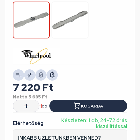
7 220
Ft
Nettó
5 685
Ft
db
KOSÁRBA
Készleten: 1 db, 24-72 órás
Elérhetőség
kiszállítással
INKÁBB ÜZLETÜNKBEN VENNÉD?