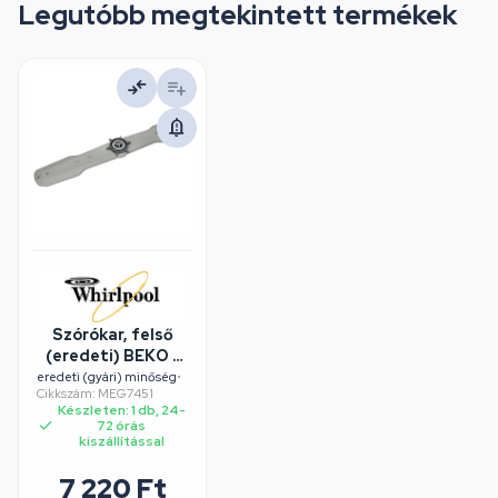
Legutóbb megtekintett termékek
Szórókar, felső
(eredeti) BEKO /
WHIRLPOOL /
eredeti (gyári) minőség
•
Cikkszám: MEG7451
INDESIT
Készleten: 1 db, 24-
mosogatógép
72 órás
kiszállítással
7 220 Ft