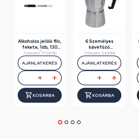
Alkoholos jelölő filc,
6 Személyes
fekete, 1db, 130
kávéfőző
mm, HÖGERT
alumínium dobozos
•
Cikkszám: HT3B780
•
Cikkszám: GKA006
HT3B780
AJÁNLATKÉRÉS
AJÁNLATKÉRÉS
KOSÁRBA
KOSÁRBA