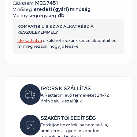
Cikkszám:
MEG7451
Minőség:
eredeti (gyári) minőség
Mennyiségi egység:
db
KOMPATIBILIS EZ AZ ALKATRÉSZ A
KÉSZÜLÉKEMMEL?
Ide kattintva
elküldheti nekünk készülékadatait és
mi megnézzük, hogy jó lesz-e.
GYORS KISZÁLLÍTÁS
A Raktáron lévő termékeket 24-72
órán belül kiszállítjuk
SZAKÉRTŐI SEGÍTSÉG
Forduljon hozzánk, ha nem találja,
amit keres – gyors és pontos
megoldást kínálunk!