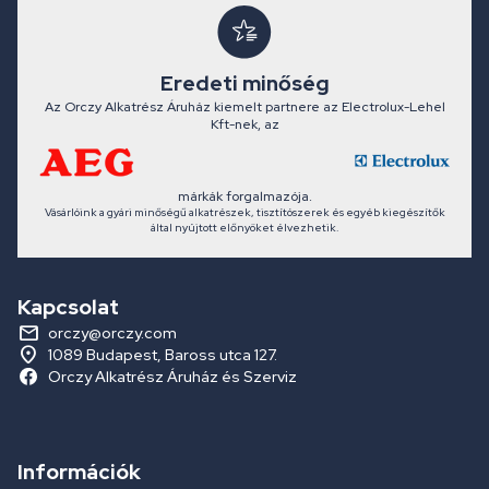
Eredeti minőség
Az Orczy Alkatrész Áruház kiemelt partnere az Electrolux-Lehel
Kft-nek, az
márkák forgalmazója.
Vásárlóink a gyári minőségű alkatrészek, tisztítószerek és egyéb kiegészítők
által nyújtott előnyöket élvezhetik.
Kapcsolat
orczy@orczy.com
1089 Budapest, Baross utca 127.
Orczy Alkatrész Áruház és Szerviz
Információk