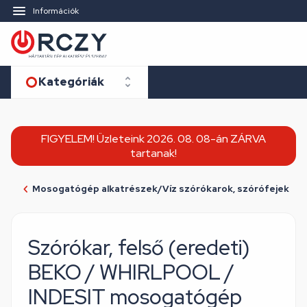
Információk
Kategóriák
FIGYELEM! Üzleteink 2026. 08. 08-án ZÁRVA
tartanak!
Mosogatógép alkatrészek/Víz szórókarok, szórófejek
Szórókar, felső (eredeti)
BEKO / WHIRLPOOL /
INDESIT mosogatógép