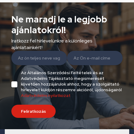
Ne maradj le a legjobb
ajánlatokról!
Iratkozz fel hírlevelünkre a különleges
ajánlatainkért!
Az Általános Szerződési Feltételek és az
Adatvédelmi Tájékoztató megismerését
követően hozzájárulok ahhoz, hogy a szolgáltató
hírlevelet küldjön részemre akcióiról, újdonságairól
Adatvédelmi nyilatkozat
Feliratkozás