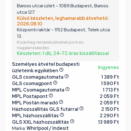
Baross utcai üzlet - 1089 Budapest, Baross
utca 127.
Külső készleten, leghamarabb átvehető:
2026.08.10
Központi raktár - 1152 Budapest, Telek utca
13.
Kizárólag rendelésátvételi pont és
nagykereskedés
Készleten: 1 db, 24-72 órás kiszállítással
Személyes átvétel budapesti
Ingyenes
üzleteink egyikében
GLS csomagautomata
1 389 Ft
GLS csomagpont
1 590 Ft
MPL Csomagautomata
1 713 Ft
MPL Postapont
2 059 Ft
MPL Postán maradó
2 059 Ft
Házhozszállítás GLS futárral
2 150 Ft
MPL házhozszállítás
2 290 Ft
GLS XXL házhozszállítás
13 989 Ft
Márka:
Whirlpool / Indesit