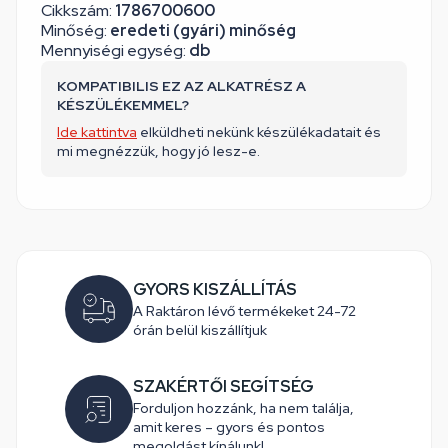
Cikkszám:
1786700600
Minőség:
eredeti (gyári) minőség
Mennyiségi egység:
db
KOMPATIBILIS EZ AZ ALKATRÉSZ A
KÉSZÜLÉKEMMEL?
Ide kattintva
elküldheti nekünk készülékadatait és
mi megnézzük, hogy jó lesz-e.
GYORS KISZÁLLÍTÁS
A Raktáron lévő termékeket 24-72
órán belül kiszállítjuk
SZAKÉRTŐI SEGÍTSÉG
Forduljon hozzánk, ha nem találja,
amit keres – gyors és pontos
megoldást kínálunk!