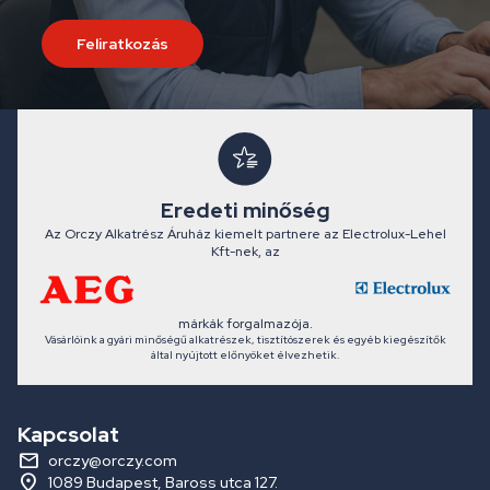
Feliratkozás
Eredeti minőség
Az Orczy Alkatrész Áruház kiemelt partnere az Electrolux-Lehel
Kft-nek, az
márkák forgalmazója.
Vásárlóink a gyári minőségű alkatrészek, tisztítószerek és egyéb kiegészítők
által nyújtott előnyöket élvezhetik.
Kapcsolat
orczy@orczy.com
1089 Budapest, Baross utca 127.