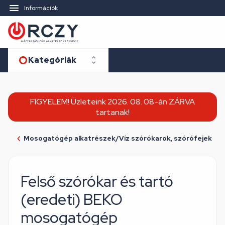
Információk
Kategóriák
FIGYELEM! Üzleteink 2026. 08. 08-án ZÁRVA
tartanak!
Mosogatógép alkatrészek/Víz szórókarok, szórófejek
Felső szórókar és tartó
(eredeti) BEKO
mosogatógép