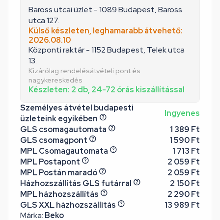
Baross utcai üzlet - 1089 Budapest, Baross
utca 127.
Külső készleten, leghamarabb átvehető:
2026.08.10
Központi raktár - 1152 Budapest, Telek utca
13.
Kizárólag rendelésátvételi pont és
nagykereskedés
Készleten: 2 db, 24-72 órás kiszállítással
Személyes átvétel budapesti
Ingyenes
üzleteink egyikében
GLS csomagautomata
1 389 Ft
GLS csomagpont
1 590 Ft
MPL Csomagautomata
1 713 Ft
MPL Postapont
2 059 Ft
MPL Postán maradó
2 059 Ft
Házhozszállítás GLS futárral
2 150 Ft
MPL házhozszállítás
2 290 Ft
GLS XXL házhozszállítás
13 989 Ft
Márka:
Beko