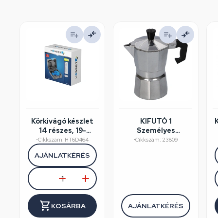
Körkivágó készlet
KIFUTÓ 1
14 részes, 19-
Személyes
75mm, műanyag
kávéfőző
•
Cikkszám: HT6D464
•
Cikkszám: 23809
koffer, HÖGERT
aluminium
AJÁNLATKÉRÉS
HT6D464
dobozos, Perfect
Home
KOSÁRBA
AJÁNLATKÉRÉS