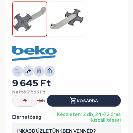
9 645
Ft
Nettó
7 595
Ft
db
KOSÁRBA
Készleten: 2 db, 24-72 órás
Elérhetőség
kiszállítással
INKÁBB ÜZLETÜNKBEN VENNÉD?