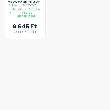
BEKO
eredeti (gyári) minőség
•
Cikkszám: 1786700600
mosogatógép
Készleten: 2 db, 24-
72 órás
kiszállítással
9 645 Ft
Nettó
7 595 Ft