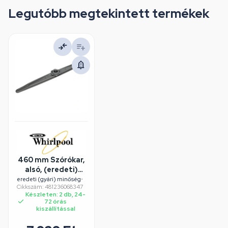
Legutóbb megtekintett termékek
460 mm Szórókar,
alsó, (eredeti)
WHIRLPOOL /
eredeti (gyári) minőség
•
Cikkszám: 481236068347
INDESIT
Készleten: 2 db, 24-
mosogatógép
72 órás
kiszállítással