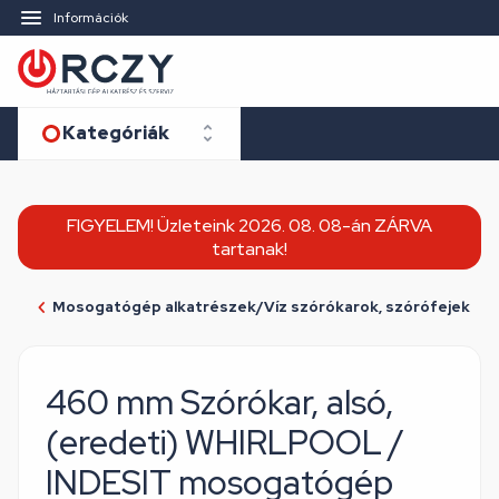
Információk
Kategóriák
FIGYELEM! Üzleteink 2026. 08. 08-án ZÁRVA
tartanak!
Mosogatógép alkatrészek/Víz szórókarok, szórófejek
460 mm Szórókar, alsó,
(eredeti) WHIRLPOOL /
INDESIT mosogatógép