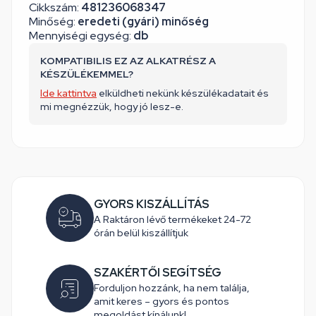
Cikkszám:
481236068347
Minőség:
eredeti (gyári) minőség
Mennyiségi egység:
db
KOMPATIBILIS EZ AZ ALKATRÉSZ A
KÉSZÜLÉKEMMEL?
Ide kattintva
elküldheti nekünk készülékadatait és
mi megnézzük, hogy jó lesz-e.
GYORS KISZÁLLÍTÁS
A Raktáron lévő termékeket 24-72
órán belül kiszállítjuk
SZAKÉRTŐI SEGÍTSÉG
Forduljon hozzánk, ha nem találja,
amit keres – gyors és pontos
megoldást kínálunk!