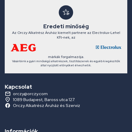
Eredeti minőség
Az Orczy Alkatrész Áruház kiemelt partnere az Electrolux-Lehel
Kft-nek, az
márkák forgalmazója.
Vásárlóink a gyári minőségű alkatrészek, tisztítószerek és egyéb kiegészítők
által nyújtott előnyöket élvezhetik.
Kapcsolat
orczy@orczy.com
1089 Budapest, Baross utca 127.
Orczy Alkatrész Áruház és Szerviz
Információk