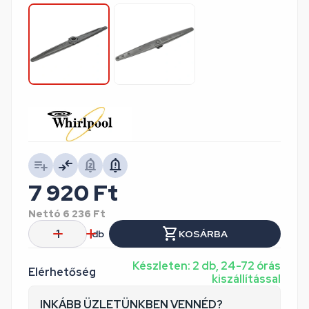
7 920
Ft
Nettó
6 236
Ft
db
KOSÁRBA
Készleten: 2 db, 24-72 órás
Elérhetőség
kiszállítással
INKÁBB ÜZLETÜNKBEN VENNÉD?