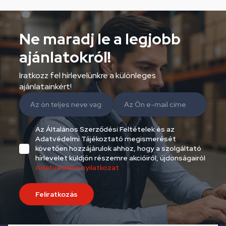
Ne maradj le a legjobb
ajánlatokról!
Iratkozz fel hírlevelünkre a különleges
ajánlatainkért!
Az Általános Szerződési Feltételek és az
Adatvédelmi Tájékoztató megismerését
követően hozzájárulok ahhoz, hogy a szolgáltató
hírlevelet küldjön részemre akcióiról, újdonságairól
Adatvédelmi nyilatkozat
Feliratkozás