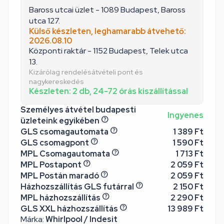
Baross utcai üzlet - 1089 Budapest, Baross
utca 127.
Külső készleten, leghamarabb átvehető:
2026.08.10
Központi raktár - 1152 Budapest, Telek utca
13.
Kizárólag rendelésátvételi pont és
nagykereskedés
Készleten: 2 db, 24-72 órás kiszállítással
Személyes átvétel budapesti
Ingyenes
üzleteink egyikében
GLS csomagautomata
1 389 Ft
GLS csomagpont
1 590 Ft
MPL Csomagautomata
1 713 Ft
MPL Postapont
2 059 Ft
MPL Postán maradó
2 059 Ft
Házhozszállítás GLS futárral
2 150 Ft
MPL házhozszállítás
2 290 Ft
GLS XXL házhozszállítás
13 989 Ft
Márka:
Whirlpool / Indesit