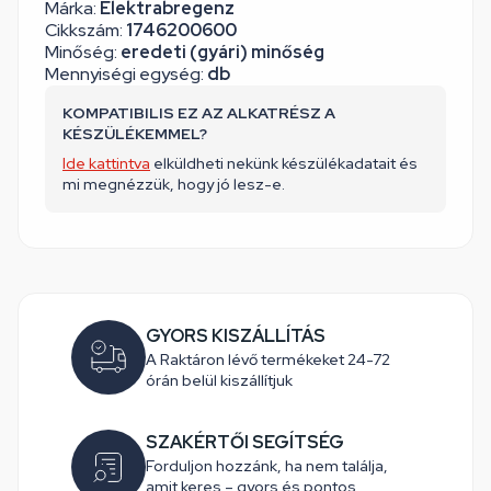
Márka:
Elektrabregenz
Cikkszám:
1746200600
Minőség:
eredeti (gyári) minőség
Mennyiségi egység:
db
KOMPATIBILIS EZ AZ ALKATRÉSZ A
KÉSZÜLÉKEMMEL?
Ide kattintva
elküldheti nekünk készülékadatait és
mi megnézzük, hogy jó lesz-e.
GYORS KISZÁLLÍTÁS
A Raktáron lévő termékeket 24-72
órán belül kiszállítjuk
SZAKÉRTŐI SEGÍTSÉG
Forduljon hozzánk, ha nem találja,
amit keres – gyors és pontos