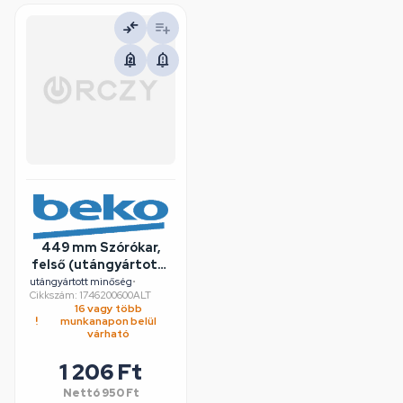
449 mm Szórókar,
felső (utángyártott)
BEKO,
utángyártott minőség
•
Cikkszám: 1746200600ALT
ELEKTRABREGENZ
16 vagy több
LOUIS AXTON
munkanapon belül
mosogatógép
várható
1 206 Ft
Nettó
950 Ft