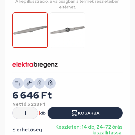
A kép illusztráció, a valóságban a termék részleteiben
eltérhet.
6 646
Ft
Nettó
5 233
Ft
db
KOSÁRBA
Készleten: 14 db, 24-72 órás
Elérhetőség
kiszállítással