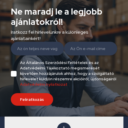
Ne maradj le a legjobb
ajánlatokról!
Iratkozz fel hírlevelünkre a különleges
ajánlatainkért!
Az Általános Szerződési Feltételek és az
Adatvédelmi Tájékoztató megismerését
követően hozzájárulok ahhoz, hogy a szolgáltató
hírlevelet küldjön részemre akcióiról, újdonságairól
Adatvédelmi nyilatkozat
Feliratkozás