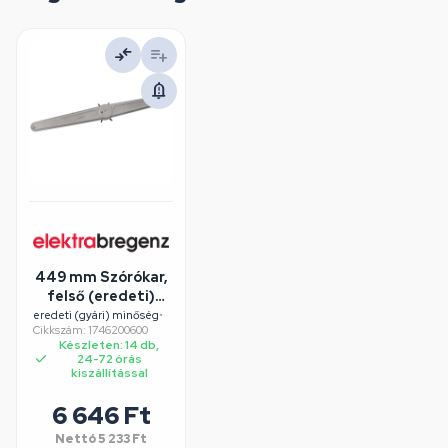
449 mm Szórókar,
felső (eredeti)
BEKO,
eredeti (gyári) minőség
•
Cikkszám: 1746200600
ELEKTRABREGENZ
Készleten: 14 db,
LOUIS AXTON
24-72 órás
mosogatógép
kiszállítással
6 646 Ft
Nettó
5 233 Ft