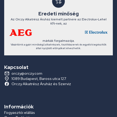
Eredeti minőség
Az Orczy Alkatrész Áruház kiemelt partnere az Electrolux-Lehel
Kft-nek, az
márkák forgalmazója.
Vásárlóink a gyári minőségű alkatrészek, tisztítószerek és egyéb kiegészítők
által nyújtott előnyöket élvezhetik.
Kapcsolat
orczy@orczy.com
1089 Budapest, Baross utca 127.
Orczy Alkatrész Áruház és Szerviz
Információk
Fogyasztói elállás