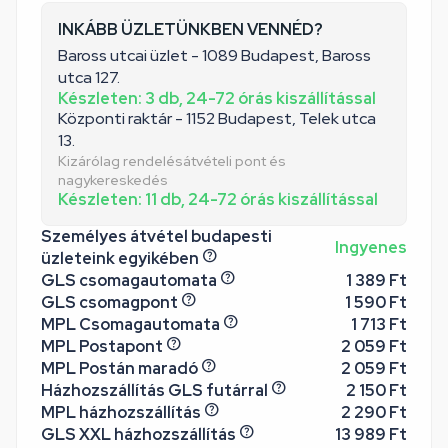
INKÁBB ÜZLETÜNKBEN VENNÉD?
Baross utcai üzlet - 1089 Budapest, Baross
utca 127.
Készleten: 3 db, 24-72 órás kiszállítással
Központi raktár - 1152 Budapest, Telek utca
13.
Kizárólag rendelésátvételi pont és
nagykereskedés
Készleten: 11 db, 24-72 órás kiszállítással
Személyes átvétel budapesti
Ingyenes
üzleteink egyikében
GLS csomagautomata
1 389 Ft
GLS csomagpont
1 590 Ft
MPL Csomagautomata
1 713 Ft
MPL Postapont
2 059 Ft
MPL Postán maradó
2 059 Ft
Házhozszállítás GLS futárral
2 150 Ft
MPL házhozszállítás
2 290 Ft
GLS XXL házhozszállítás
13 989 Ft