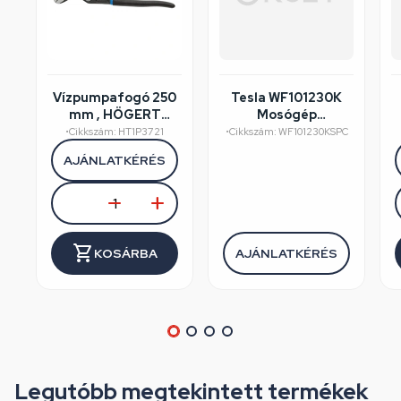
Vízpumpafogó 250
Tesla WF101230K
mm , HÖGERT
Mosógép
HT1P372
felújított/szépséghibás
•
Cikkszám: HT1P3721
•
Cikkszám: WF101230KSPC
AJÁNLATKÉRÉS
KOSÁRBA
AJÁNLATKÉRÉS
Legutóbb megtekintett termékek