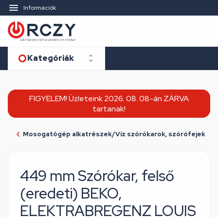
Információk
Kategóriák
FIGYELEM! Üzleteink 2026. 08. 08-án ZÁRVA
tartanak!
Mosogatógép alkatrészek/Víz szórókarok, szórófejek
449 mm Szórókar, felső
(eredeti) BEKO,
ELEKTRABREGENZ LOUIS