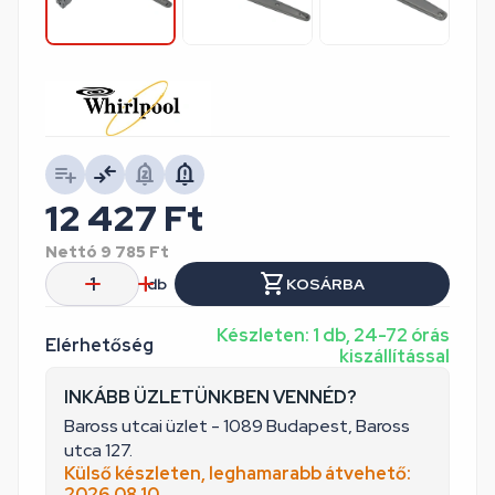
12 427
Ft
Nettó
9 785
Ft
db
KOSÁRBA
Készleten: 1 db, 24-72 órás
Elérhetőség
kiszállítással
INKÁBB ÜZLETÜNKBEN VENNÉD?
Baross utcai üzlet - 1089 Budapest, Baross
utca 127.
Külső készleten, leghamarabb átvehető:
2026.08.10