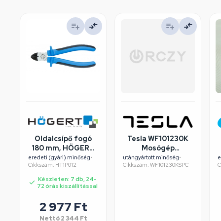
Oldalcsípő fogó
Tesla WF101230K
180 mm, HÖGERT
Mosógép
HT1P012
felújított/szépséghibás
eredeti (gyári) minőség
•
utángyártott minőség
•
e
Cikkszám: HT1P012
Cikkszám: WF101230KSPC
C
Készleten: 7 db, 24-
72 órás kiszállítással
2 977
Ft
Nettó
2 344
Ft