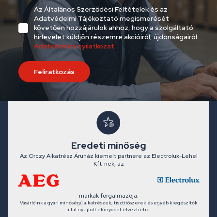
Az Általános Szerződési Feltételek és az
Adatvédelmi Tájékoztató megismerését
követően hozzájárulok ahhoz, hogy a szolgáltató
hírlevelet küldjön részemre akcióiról, újdonságairól
Adatvédelmi nyilatkozat
Feliratkozás
Eredeti minőség
Az Orczy Alkatrész Áruház kiemelt partnere az Electrolux-Lehel
Kft-nek, az
márkák forgalmazója.
Vásárlóink a gyári minőségű alkatrészek, tisztítószerek és egyéb kiegészítők
által nyújtott előnyöket élvezhetik.