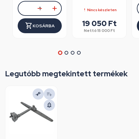
Nincs készleten
19 050
Ft
KOSÁRBA
Nettó
15 000
Ft
Legutóbb megtekintett termékek