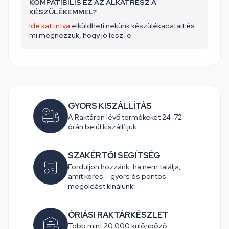
KOMPATIBILIS EZ AZ ALKATRÉSZ A
KÉSZÜLÉKEMMEL?
Ide kattintva
elküldheti nekünk készülékadatait és
mi megnézzük, hogy jó lesz-e.
GYORS KISZÁLLÍTÁS
A Raktáron lévő termékeket 24-72
órán belül kiszállítjuk
SZAKÉRTŐI SEGÍTSÉG
Forduljon hozzánk, ha nem találja,
amit keres – gyors és pontos
megoldást kínálunk!
ÓRIÁSI RAKTÁRKÉSZLET
Több mint 20 000 különböző