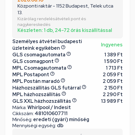
Központi raktár - 1152 Budapest, Telek utca
13.
Kizárólag rendelésátvételi pont és
nagykereskedés
Készleten: 1 db, 24-72 órás kiszállítással
Személyes átvétel budapesti
Ingyenes
üzleteink egyikében
GLS csomagautomata
1 389 Ft
GLS csomagpont
1 590 Ft
MPL Csomagautomata
1 713 Ft
MPL Postapont
2 059 Ft
MPL Postán maradó
2 059 Ft
Házhozszállítás GLS futárral
2 150 Ft
MPL házhozszállítás
2 290 Ft
GLS XXL házhozszállítás
13 989 Ft
Márka:
Whirlpool / Indesit
Cikkszám:
481010607711
Minőség:
eredeti (gyári) minőség
Mennyiségi egység:
db