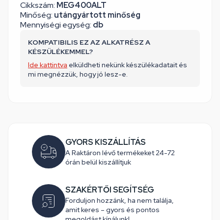
Cikkszám:
MEG400ALT
Minőség:
utángyártott minőség
Mennyiségi egység:
db
KOMPATIBILIS EZ AZ ALKATRÉSZ A
KÉSZÜLÉKEMMEL?
Ide kattintva
elküldheti nekünk készülékadatait és
mi megnézzük, hogy jó lesz-e.
GYORS KISZÁLLÍTÁS
A Raktáron lévő termékeket 24-72
órán belül kiszállítjuk
SZAKÉRTŐI SEGÍTSÉG
Forduljon hozzánk, ha nem találja,
amit keres – gyors és pontos
megoldást kínálunk!