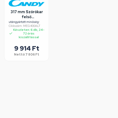
317 mm Szórókar
felső
(utángyártott)
utángyártott minőség
•
Cikkszám: MEG400ALT
CANDY
Készleten: 6 db, 24-
mosogatógép
72 órás
kiszállítással
9 914 Ft
Nettó
7 806 Ft