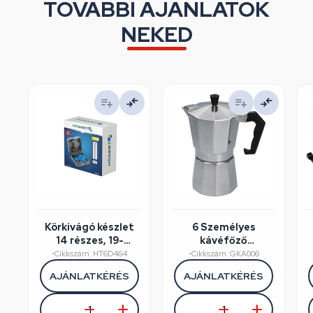
TOVÁBBI AJÁNLATOK
NEKED
Körkivágó készlet
6 Személyes
14 részes, 19-
kávéfőző
75mm, műanyag
alumínium dobozos
•
Cikkszám: HT6D464
•
Cikkszám: GKA006
koffer, HÖGERT
AJÁNLATKÉRÉS
AJÁNLATKÉRÉS
HT6D464