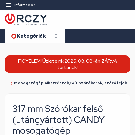
Információk
Kategóriák
FIGYELEM! Üzleteink 2026. 08. 08-án ZÁRVA
tartanak!
Mosogatógép alkatrészek/Víz szórókarok, szórófejek
317 mm Szórókar felső
(utángyártott) CANDY
mosogatógép