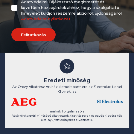
Adatvédelmi Tájékoztató megismerését
követően hozzájárulok ahhoz, hogy a szolgáltató
hírlevelet küldjön részemre akcióiról, újdonságairól
Adatvédelmi nyilatkozat
Feliratkozás
Eredeti minőség
Az Orczy Alkatrész Áruház kiemelt partnere az Electrolux-Lehel
Kft-nek, az
márkák forgalmazója.
Vásárlóink a gyári minőségű alkatrészek, tisztítószerek és egyéb kiegészítők
által nyújtott előnyöket élvezhetik.