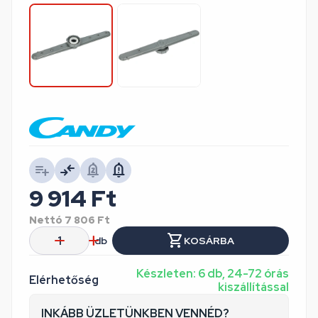
9 914
Ft
Nettó
7 806
Ft
db
KOSÁRBA
Készleten: 6 db, 24-72 órás
Elérhetőség
kiszállítással
INKÁBB ÜZLETÜNKBEN VENNÉD?