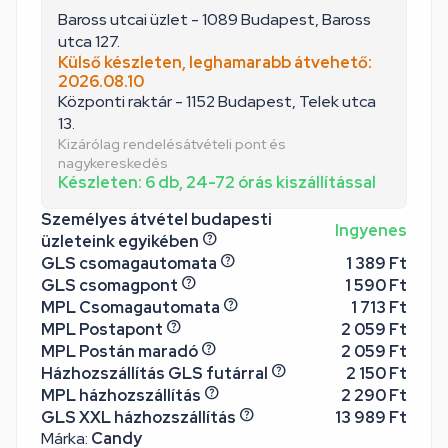
Baross utcai üzlet - 1089 Budapest, Baross
utca 127.
Külső készleten, leghamarabb átvehető:
2026.08.10
Központi raktár - 1152 Budapest, Telek utca
13.
Kizárólag rendelésátvételi pont és
nagykereskedés
Készleten: 6 db, 24-72 órás kiszállítással
Személyes átvétel budapesti
Ingyenes
üzleteink egyikében
GLS csomagautomata
1 389 Ft
GLS csomagpont
1 590 Ft
MPL Csomagautomata
1 713 Ft
MPL Postapont
2 059 Ft
MPL Postán maradó
2 059 Ft
Házhozszállítás GLS futárral
2 150 Ft
MPL házhozszállítás
2 290 Ft
GLS XXL házhozszállítás
13 989 Ft
Márka:
Candy