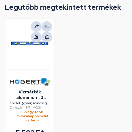
Legutóbb megtekintett termékek
Vízmérték
alumínium, 3
libellás, ütésálló,
eredeti (gyári) minőség
•
Cikkszám: HT4M006
600 mm, HÖGERT
16 vagy több
HT4M006
munkanapon belül
várható