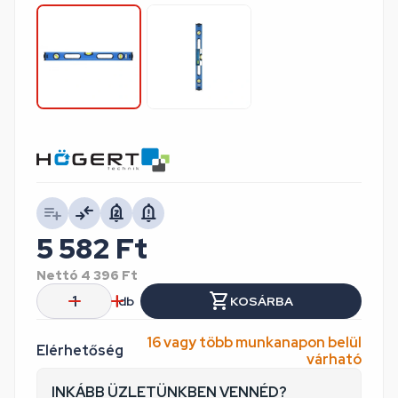
5 582
Ft
Nettó
4 396
Ft
db
KOSÁRBA
16 vagy több munkanapon belül
Elérhetőség
várható
INKÁBB ÜZLETÜNKBEN VENNÉD?