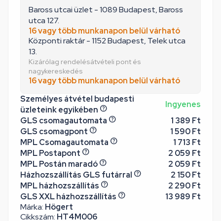
Baross utcai üzlet - 1089 Budapest, Baross
utca 127.
16 vagy több munkanapon belül várható
Központi raktár - 1152 Budapest, Telek utca
13.
Kizárólag rendelésátvételi pont és
nagykereskedés
16 vagy több munkanapon belül várható
Személyes átvétel budapesti
Ingyenes
üzleteink egyikében
GLS csomagautomata
1 389 Ft
GLS csomagpont
1 590 Ft
MPL Csomagautomata
1 713 Ft
MPL Postapont
2 059 Ft
MPL Postán maradó
2 059 Ft
Házhozszállítás GLS futárral
2 150 Ft
MPL házhozszállítás
2 290 Ft
GLS XXL házhozszállítás
13 989 Ft
Márka:
Högert
Cikkszám:
HT4M006