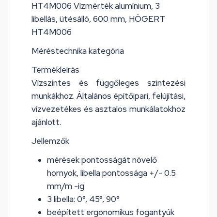
HT4M006 Vízmérték alumínium, 3
libellás, ütésálló, 600 mm, HÖGERT
HT4M006
Méréstechnika kategória
Termékleírás
Vízszintes és függőleges szintezési
munkákhoz. Általános építőipari, felújítási,
vízvezetékes és asztalos munkálatokhoz
ajánlott.
Jellemzők
mérések pontosságát növelő
hornyok, libella pontossága +/- 0.5
mm/m -ig
3 libella: 0°, 45°, 90°
beépített ergonomikus fogantyúk