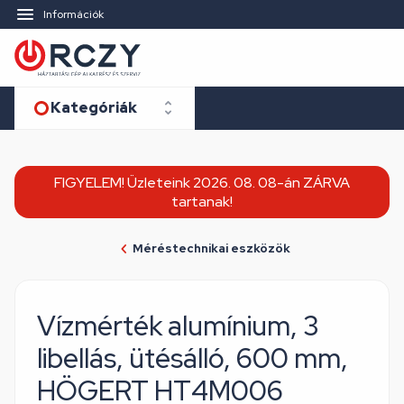
Információk
Kategóriák
FIGYELEM! Üzleteink 2026. 08. 08-án ZÁRVA
tartanak!
Méréstechnikai eszközök
Vízmérték alumínium, 3
libellás, ütésálló, 600 mm,
HÖGERT HT4M006