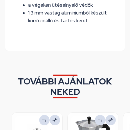
a végeken ütéselnyelő védők
1.3 mm vastag alumíniumból készült
korrózióálló és tartós keret
TOVÁBBI AJÁNLATOK
NEKED