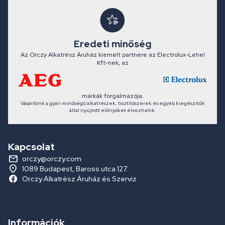
Eredeti minőség
Az Orczy Alkatrész Áruház kiemelt partnere az Electrolux-Lehel
Kft-nek, az
márkák forgalmazója.
Vásárlóink a gyári minőségű alkatrészek, tisztítószerek és egyéb kiegészítők
által nyújtott előnyöket élvezhetik.
Kapcsolat
orczy@orczy.com
1089 Budapest, Baross utca 127.
Orczy Alkatrész Áruház és Szerviz
Információk