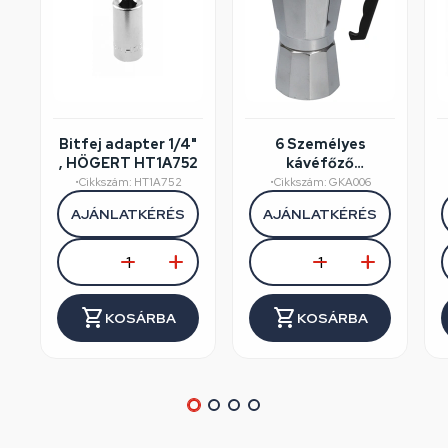
Bitfej adapter 1/4"
6 Személyes
, HÖGERT HT1A752
kávéfőző
alumínium dobozos
•
Cikkszám: HT1A752
•
Cikkszám: GKA006
AJÁNLATKÉRÉS
AJÁNLATKÉRÉS
KOSÁRBA
KOSÁRBA