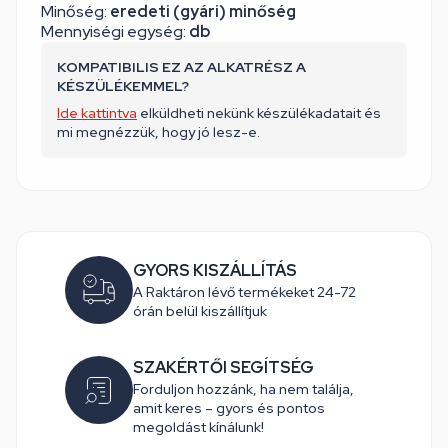
Minőség:
eredeti (gyári) minőség
Mennyiségi egység:
db
KOMPATIBILIS EZ AZ ALKATRÉSZ A
KÉSZÜLÉKEMMEL?
Ide kattintva
elküldheti nekünk készülékadatait és
mi megnézzük, hogy jó lesz-e.
GYORS KISZÁLLÍTÁS
A Raktáron lévő termékeket 24-72
órán belül kiszállítjuk
SZAKÉRTŐI SEGÍTSÉG
Forduljon hozzánk, ha nem találja,
amit keres – gyors és pontos
megoldást kínálunk!