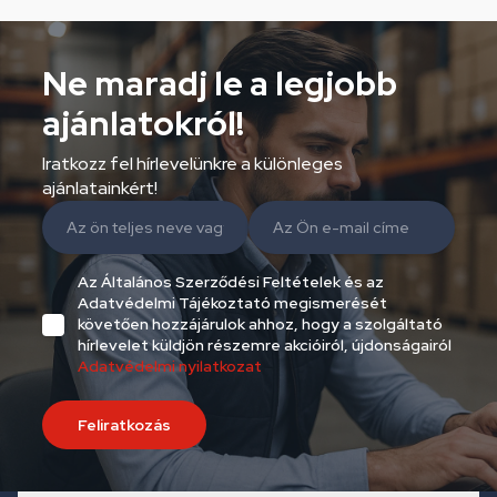
Ne maradj le a legjobb
ajánlatokról!
Iratkozz fel hírlevelünkre a különleges
ajánlatainkért!
Az Általános Szerződési Feltételek és az
Adatvédelmi Tájékoztató megismerését
követően hozzájárulok ahhoz, hogy a szolgáltató
hírlevelet küldjön részemre akcióiról, újdonságairól
Adatvédelmi nyilatkozat
Feliratkozás