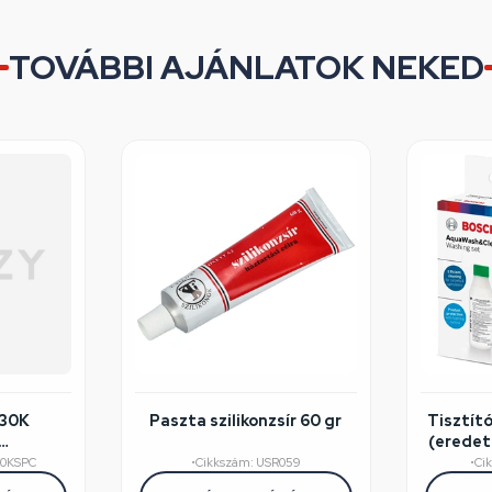
TOVÁBBI AJÁNLATOK NEKED
230K
Paszta szilikonzsír 60 gr
Tisztít
(eredet
éghibás
30KSPC
•
Cikkszám: USR059
•
Ci