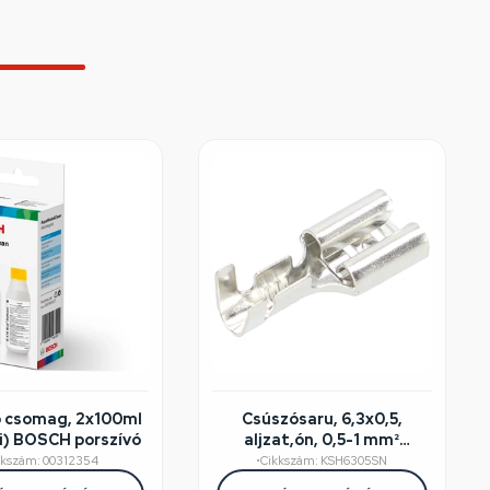
ó csomag, 2x100ml
Csúszósaru, 6,3x0,5,
i) BOSCH porszívó
aljzat,ón, 0,5-1 mm²
kábelhez
kkszám: 00312354
•
Cikkszám: KSH6305SN