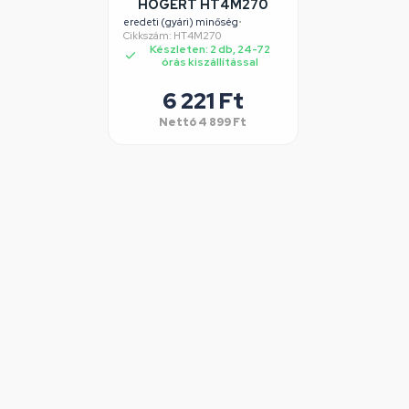
HÖGERT HT4M270
eredeti (gyári) minőség
•
Cikkszám: HT4M270
Készleten: 2 db, 24-72
órás kiszállítással
6 221 Ft
Nettó
4 899 Ft