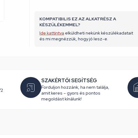
KOMPATIBILIS EZ AZ ALKATRÉSZ A
KÉSZÜLÉKEMMEL?
Ide kattintva
elküldheti nekünk készülékadatait
és mi megnézzük, hogy jó lesz-e.
SZAKÉRTŐI SEGÍTSÉG
Forduljon hozzánk, ha nem találja,
72
amit keres – gyors és pontos
megoldást kínálunk!