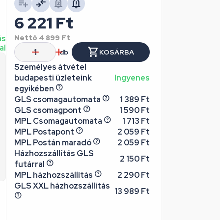
6 221
Ft
ás
Nettó
4 899
Ft
al
db
KOSÁRBA
Személyes átvétel
budapesti üzleteink
Ingyenes
egyikében
GLS csomagautomata
1 389 Ft
GLS csomagpont
1 590 Ft
MPL Csomagautomata
1 713 Ft
MPL Postapont
2 059 Ft
MPL Postán maradó
2 059 Ft
Házhozszállítás GLS
2 150 Ft
futárral
MPL házhozszállítás
2 290 Ft
GLS XXL házhozszállítás
13 989 Ft