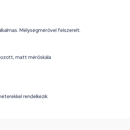
lkalmas. Mélységmérővel felszerelt.
mozott, matt mérőskála
éterekkel rendelkezik