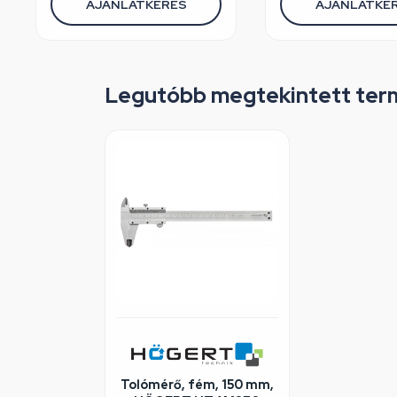
AJÁNLATKÉRÉS
AJÁNLATKÉ
Legutóbb megtekintett ter
Tolómérő, fém, 150 mm,