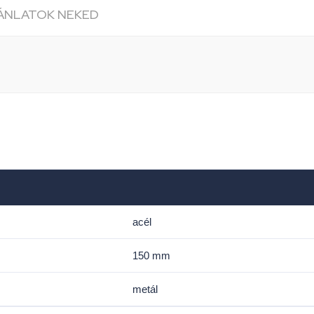
JÁNLATOK NEKED
acél
150 mm
metál