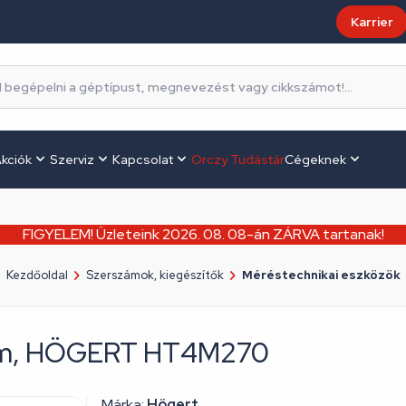
Karrier
kciók
Szerviz
Kapcsolat
Orczy Tudástár
Cégeknek
FIGYELEM! Üzleteink 2026. 08. 08-án ZÁRVA tartanak!
Kezdőoldal
Szerszámok, kiegészítők
Méréstechnikai eszközök
 mm, HÖGERT HT4M270
Márka:
Högert