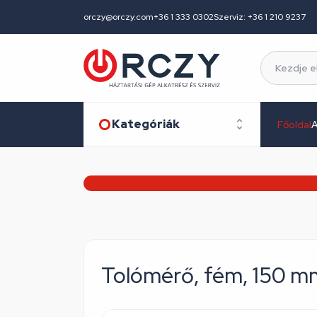
orczy@orczy.com
+36 1 333 0302
Szerviz: +36 1 210 9237
Kategóriák
Főoldal
A
Tolómérő, fém, 150