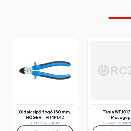
Oldalcsípő fogó 180 mm,
Tesla WF101
HÖGERT HT1P012
Mosógép
felújított/széps
•
Cikkszám: HT1P012
•
Cikkszám: WF1012