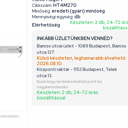
Cikkszám:
HT4M270
Minőség:
eredeti (gyári) minőség
Mennyiségi egység:
db
Készleten: 2 db, 24-72 ór
Elérhetőség
kiszállításs
INKÁBB ÜZLETÜNKBEN VENNÉD?
Baross utcai üzlet - 1089 Budapest, Baross
utca 127.
Külső készleten, leghamarabb átvehető:
2026.08.10
Központi raktár - 1152 Budapest, Telek
utca 13.
Kizárólag rendelésátvételi pont és
nagykereskedés
Készleten: 2 db, 24-72 órás
kiszállítással
észleteiben