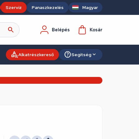
Szerviz
Panaszkezelés
Magyar
Belépés
Kosár
Alkatrészkereső
Segítség