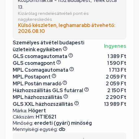
Központi raktár - 1152 Budapest, Telek utca
13.
Kizárólag rendelésátvételi pont és
nagykereskedés
Külső készleten, leghamarabb átvehető:
2026.08.10
Személyes átvétel budapesti
Ingyenes
üzleteink egyikében
GLS csomagautomata
1 389 Ft
GLS csomagpont
1 590 Ft
MPL Csomagautomata
1 713 Ft
MPL Postapont
2 059 Ft
MPL Postán maradó
2 059 Ft
Házhozszállítás GLS futárral
2 150 Ft
MPL házhozszállítás
2 290 Ft
GLS XXL házhozszállítás
13 989 Ft
Márka:
Högert
Cikkszám:
HT1E621
Minőség:
eredeti (gyári) minőség
Mennyiségi egység:
db