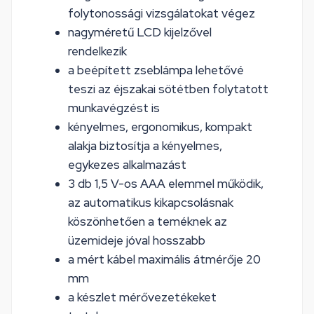
folytonossági vizsgálatokat végez
nagyméretű LCD kijelzővel
rendelkezik
a beépített zseblámpa lehetővé
teszi az éjszakai sötétben folytatott
munkavégzést is
kényelmes, ergonomikus, kompakt
alakja biztosítja a kényelmes,
egykezes alkalmazást
3 db 1,5 V-os AAA elemmel működik,
az automatikus kikapcsolásnak
köszönhetően a teméknek az
üzemideje jóval hosszabb
a mért kábel maximális átmérője 20
mm
a készlet mérővezetékeket