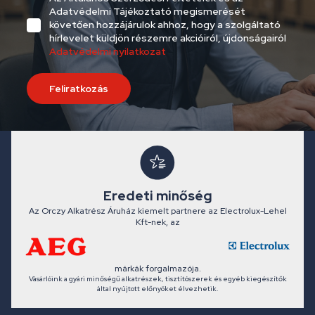
Adatvédelmi Tájékoztató megismerését
követően hozzájárulok ahhoz, hogy a szolgáltató
hírlevelet küldjön részemre akcióiról, újdonságairól
Adatvédelmi nyilatkozat
Feliratkozás
Eredeti minőség
Az Orczy Alkatrész Áruház kiemelt partnere az Electrolux-Lehel
Kft-nek, az
márkák forgalmazója.
Vásárlóink a gyári minőségű alkatrészek, tisztítószerek és egyéb kiegészítők
által nyújtott előnyöket élvezhetik.