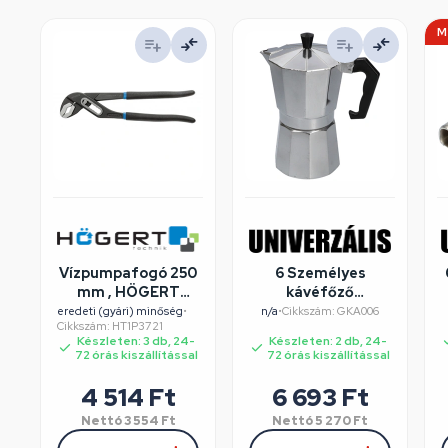
M
Vízpumpafogó 250
6 Személyes
mm , HÖGERT
kávéfőző
HT1P372
alumínium dobozos
eredeti (gyári) minőség
•
n/a
•
Cikkszám: GKA006
Cikkszám: HT1P3721
Készleten: 3 db, 24-
Készleten: 2 db, 24-
72 órás kiszállítással
72 órás kiszállítással
4 514
Ft
6 693
Ft
Nettó
3 554
Ft
Nettó
5 270
Ft