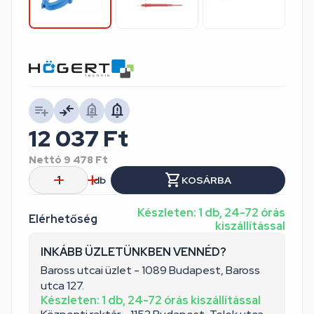
12 037
Ft
Nettó
9 478
Ft
db
KOSÁRBA
Készleten: 1 db, 24-72 órás
Elérhetőség
kiszállítással
INKÁBB ÜZLETÜNKBEN VENNÉD?
Baross utcai üzlet - 1089 Budapest, Baross
utca 127.
Készleten: 1 db, 24-72 órás kiszállítással