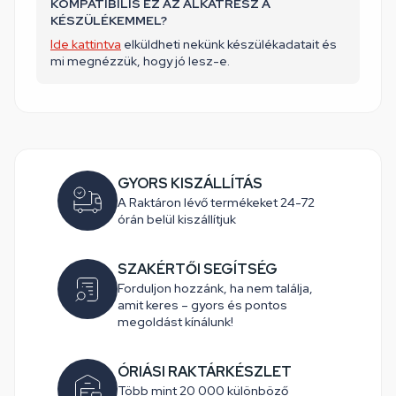
KOMPATIBILIS EZ AZ ALKATRÉSZ A
KÉSZÜLÉKEMMEL?
Ide kattintva
elküldheti nekünk készülékadatait és
mi megnézzük, hogy jó lesz-e.
GYORS KISZÁLLÍTÁS
A Raktáron lévő termékeket 24-72
órán belül kiszállítjuk
SZAKÉRTŐI SEGÍTSÉG
Forduljon hozzánk, ha nem találja,
amit keres – gyors és pontos
megoldást kínálunk!
ÓRIÁSI RAKTÁRKÉSZLET
Több mint 20 000 különböző