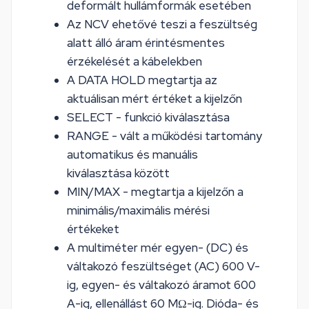
deformált hullámformák esetében
Az NCV ehetővé teszi a feszültség
alatt álló áram érintésmentes
érzékelését a kábelekben
A DATA HOLD megtartja az
aktuálisan mért értéket a kijelzőn
SELECT - funkció kiválasztása
RANGE - vált a működési tartomány
automatikus és manuális
kiválasztása között
MIN/MAX - megtartja a kijelzőn a
minimális/maximális mérési
értékeket
A multiméter mér egyen- (DC) és
váltakozó feszültséget (AC) 600 V-
ig, egyen- és váltakozó áramot 600
A-ig, ellenállást 60 MΩ-ig. Dióda- és