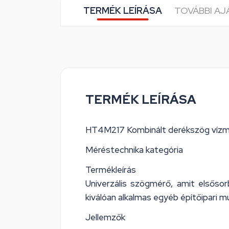
TERMÉK LEÍRÁSA
TOVÁBBI A
TERMÉK LEÍRÁSA
HT4M217 Kombinált derékszög víz
Méréstechnika kategória
Termékleírás
Univerzális szögmérő, amit elsőso
kiválóan alkalmas egyéb építőipari m
Jellemzők