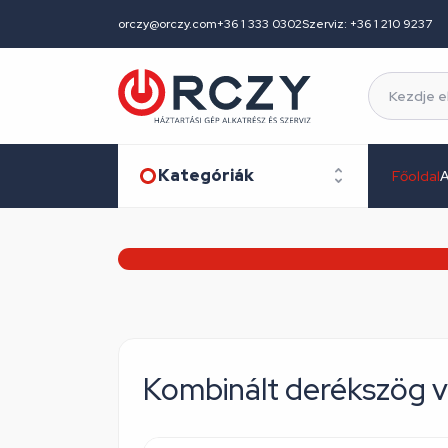
orczy@orczy.com
+36 1 333 0302
Szerviz: +36 1 210 9237
Kategóriák
Főoldal
A
Kombinált derékszög 