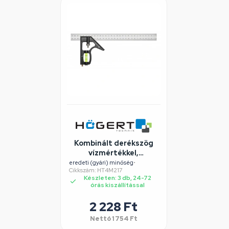
Kombinált derékszög
vízmértékkel,
alumínium, 300 mm,
eredeti (gyári) minőség
•
Cikkszám: HT4M217
HÖGERT HT4M217
Készleten: 3 db, 24-72
órás kiszállítással
2 228 Ft
Nettó
1 754 Ft