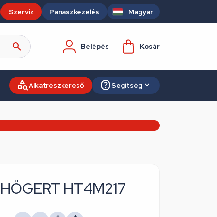
Szerviz
Panaszkezelés
Magyar
Belépés
Kosár
Alkatrészkereső
Segítség
mm, HÖGERT HT4M217