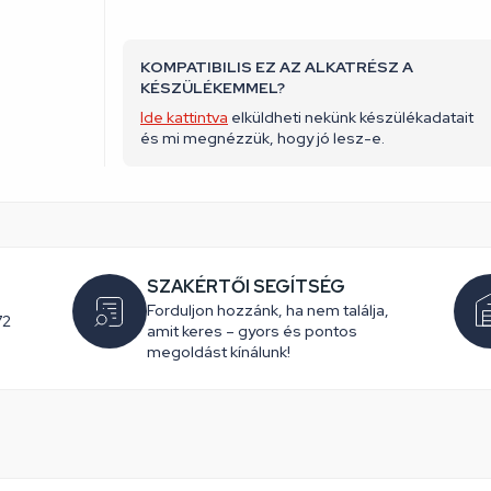
KOMPATIBILIS EZ AZ ALKATRÉSZ A
KÉSZÜLÉKEMMEL?
Ide kattintva
elküldheti nekünk készülékadatait
és mi megnézzük, hogy jó lesz-e.
SZAKÉRTŐI SEGÍTSÉG
Forduljon hozzánk, ha nem találja,
72
amit keres – gyors és pontos
megoldást kínálunk!