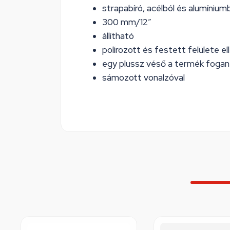
strapabíró, acélból és alumínium
300 mm/12”
állítható
polírozott és festett felülete el
egy plussz véső a termék fogan
sámozott vonalzóval