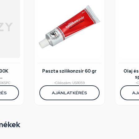
230K
Paszta szilikonzsír 60 gr
Olaj é
s
éghibás
rozs
30KSPC
•
Cikkszám: USR059
•
C
RÉS
AJÁNLATKÉRÉS
AJ
mékek