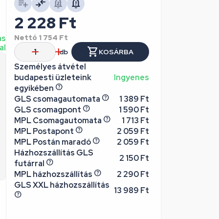
2 228
Ft
ás
Nettó
1 754
Ft
al
db
KOSÁRBA
Személyes átvétel
budapesti üzleteink
Ingyenes
egyikében
GLS csomagautomata
1 389 Ft
GLS csomagpont
1 590 Ft
MPL Csomagautomata
1 713 Ft
MPL Postapont
2 059 Ft
MPL Postán maradó
2 059 Ft
Házhozszállítás GLS
2 150 Ft
futárral
MPL házhozszállítás
2 290 Ft
GLS XXL házhozszállítás
13 989 Ft