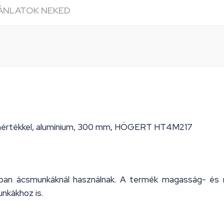
JÁNLATOK NEKED
mértékkel, alumínium, 300 mm, HÖGERT HT4M217
rban ácsmunkáknál használnak. A termék magasság- és 
unkákhoz is.