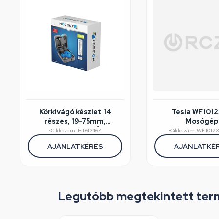
Körkivágó készlet 14
Tesla WF101
részes, 19-75mm,
Mosógép
műanyag koffer, HÖGERT
felújított/széps
•
Cikkszám: HT6D464
•
Cikkszám: WF1012
HT6D464
AJÁNLATKÉRÉS
AJÁNLATKÉ
Legutóbb megtekintett ter