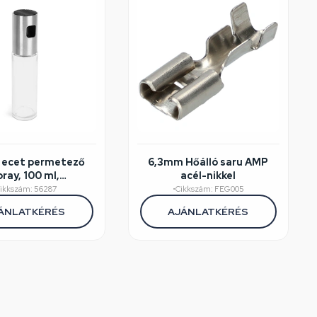
s ecet permetező
6,3mm Hőálló saru AMP
pray, 100 ml,
acél-nikkel
damentes acél
ikkszám: 56287
•
Cikkszám: FEG005
ÁNLATKÉRÉS
AJÁNLATKÉRÉS