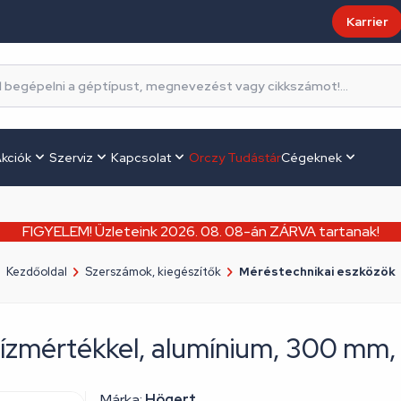
Karrier
kciók
Szerviz
Kapcsolat
Orczy Tudástár
Cégeknek
FIGYELEM! Üzleteink 2026. 08. 08-án ZÁRVA tartanak!
Kezdőoldal
Szerszámok, kiegészítők
Méréstechnikai eszközök
vízmértékkel, alumínium, 300 
Márka:
Högert