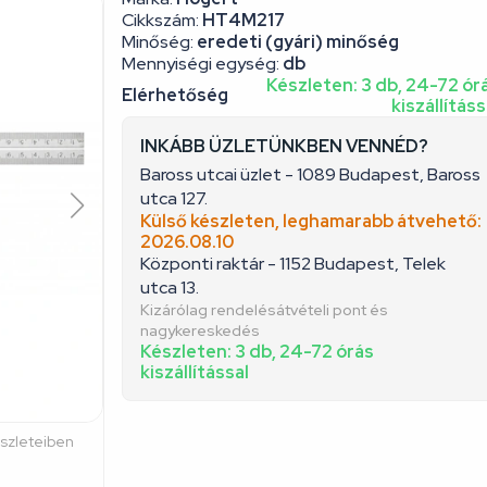
Cikkszám:
HT4M217
Minőség:
eredeti (gyári) minőség
Mennyiségi egység:
db
Készleten: 3 db, 24-72 ór
Elérhetőség
kiszállításs
INKÁBB ÜZLETÜNKBEN VENNÉD?
Baross utcai üzlet - 1089 Budapest, Baross
utca 127.
Külső készleten, leghamarabb átvehető:
2026.08.10
Központi raktár - 1152 Budapest, Telek
utca 13.
Kizárólag rendelésátvételi pont és
nagykereskedés
Készleten: 3 db, 24-72 órás
kiszállítással
észleteiben