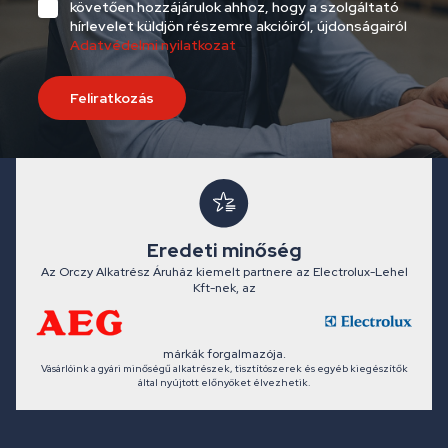
követően hozzájárulok ahhoz, hogy a szolgáltató
hírlevelet küldjön részemre akcióiról, újdonságairól
Adatvédelmi nyilatkozat
Feliratkozás
Eredeti minőség
Az Orczy Alkatrész Áruház kiemelt partnere az Electrolux-Lehel
Kft-nek, az
márkák forgalmazója.
Vásárlóink a gyári minőségű alkatrészek, tisztítószerek és egyéb kiegészítők
által nyújtott előnyöket élvezhetik.