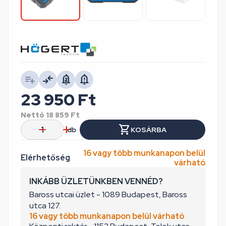
23 950
Ft
Nettó
18 859
Ft
db
KOSÁRBA
16 vagy több munkanapon belül
Elérhetőség
várható
INKÁBB ÜZLETÜNKBEN VENNÉD?
Baross utcai üzlet - 1089 Budapest, Baross
utca 127.
16 vagy több munkanapon belül várható