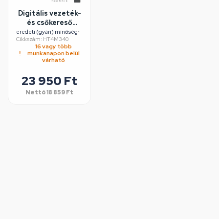
Digitális vezeték-
és csőkereső
detektor,
eredeti (gyári) minőség
•
Cikkszám: HT4M340
HÖGERT
16 vagy több
HT4M340
munkanapon belül
várható
23 950 Ft
Nettó
18 859 Ft