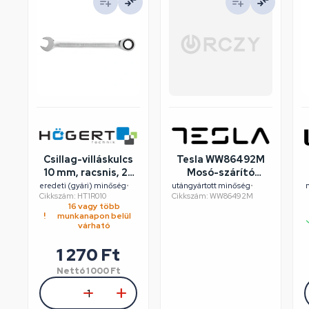
Csillag-villáskulcs
Tesla WW86492M
10 mm, racsnis, 25
Mosó-szárító
év garancia,
felújított/szépséghibás
eredeti (gyári) minőség
•
utángyártott minőség
•
Cikkszám: HT1R010
Cikkszám: WW86492M
HÖGERT HT1R010
16 vagy több
munkanapon belül
várható
1 270
Ft
Nettó
1 000
Ft