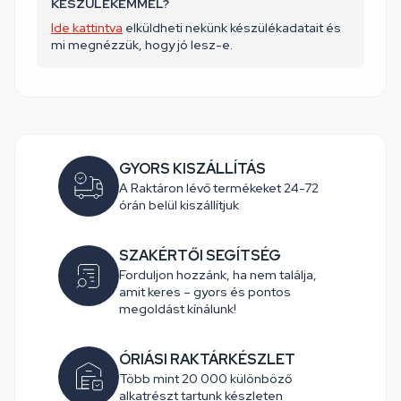
KÉSZÜLÉKEMMEL?
Ide kattintva
elküldheti nekünk készülékadatait és
mi megnézzük, hogy jó lesz-e.
GYORS KISZÁLLÍTÁS
A Raktáron lévő termékeket 24-72
órán belül kiszállítjuk
SZAKÉRTŐI SEGÍTSÉG
Forduljon hozzánk, ha nem találja,
amit keres – gyors és pontos
megoldást kínálunk!
ÓRIÁSI RAKTÁRKÉSZLET
Több mint 20 000 különböző
alkatrészt tartunk készleten