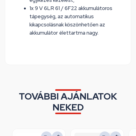
egykezes kezelést;
1x 9 V 6LR 61 / 6F22 akkumulátoros
tápegység, az automatikus
kikapcsolásnak köszönhetően az
akkumulátor élettartma nagy.
TOVÁBBI AJÁNLATOK
NEKED