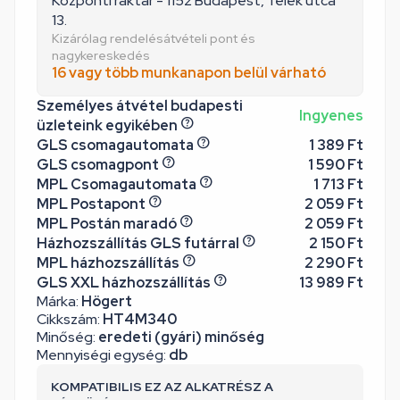
Központi raktár - 1152 Budapest, Telek utca
13.
Kizárólag rendelésátvételi pont és
nagykereskedés
16 vagy több munkanapon belül várható
Személyes átvétel budapesti
Ingyenes
üzleteink egyikében
GLS csomagautomata
1 389 Ft
GLS csomagpont
1 590 Ft
MPL Csomagautomata
1 713 Ft
MPL Postapont
2 059 Ft
MPL Postán maradó
2 059 Ft
Házhozszállítás GLS futárral
2 150 Ft
MPL házhozszállítás
2 290 Ft
GLS XXL házhozszállítás
13 989 Ft
Márka:
Högert
Cikkszám:
HT4M340
Minőség:
eredeti (gyári) minőség
Mennyiségi egység:
db
KOMPATIBILIS EZ AZ ALKATRÉSZ A