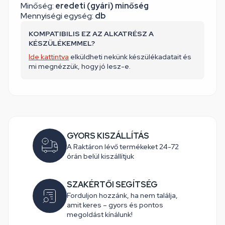
Minőség:
eredeti (gyári) minőség
Mennyiségi egység:
db
KOMPATIBILIS EZ AZ ALKATRÉSZ A
KÉSZÜLÉKEMMEL?
Ide kattintva
elküldheti nekünk készülékadatait és
mi megnézzük, hogy jó lesz-e.
GYORS KISZÁLLÍTÁS
A Raktáron lévő termékeket 24-72
órán belül kiszállítjuk
SZAKÉRTŐI SEGÍTSÉG
Forduljon hozzánk, ha nem találja,
amit keres – gyors és pontos
megoldást kínálunk!