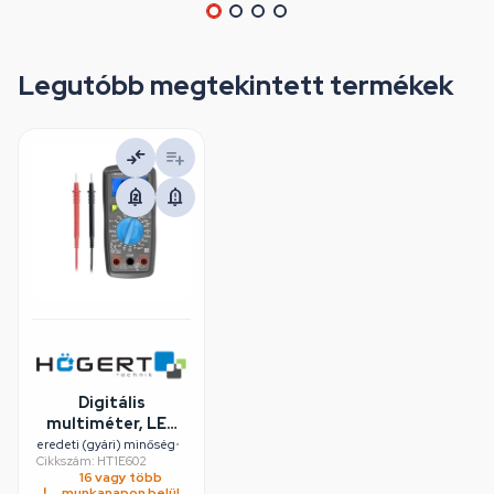
Legutóbb megtekintett termékek
Digitális
multiméter, LED
dióda, AC-DC
eredeti (gyári) minőség
•
Cikkszám: HT1E602
600V, 10A, 2 MΩ ,
16 vagy több
HÖGERT HT1E602
munkanapon belül