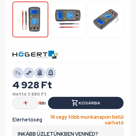
4 928
Ft
Nettó
3 880
Ft
db
KOSÁRBA
16 vagy több munkanapon belül
Elérhetőség
várható
INKÁBB ÜZLETÜNKBEN VENNÉD?