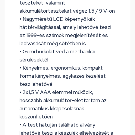
teszteket, valamint
akkumulátorteszteket végez 1,5 / 9 V-on
• Nagyméretű LCD képernyő kék
háttérvilágítással, amely lehetővé teszi
az 1999-es számok megjelenítését és
leolvasását még sötétben is
• Gumi burkolat véd a mechanikai
sérülésektől
• Kényelmes, ergonomikus, kompakt
forma kényelmes, egykezes kezelést
tesz lehetővé
• 2x1,5 V AAA elemmel működik,
hosszabb akkumulátor-élettartam az
automatikus kikapcsolásnak
köszönhetően
• A test hátulján található állvány
lehetővé teszi a készülék elhelyezését a