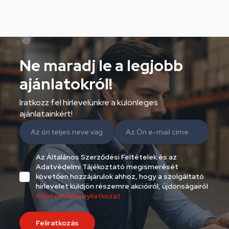
Ne maradj le a legjobb
ajánlatokról!
Iratkozz fel hírlevelünkre a különleges
ajánlatainkért!
Az Általános Szerződési Feltételek és az
Adatvédelmi Tájékoztató megismerését
követően hozzájárulok ahhoz, hogy a szolgáltató
hírlevelet küldjön részemre akcióiról, újdonságairól
Adatvédelmi nyilatkozat
Feliratkozás