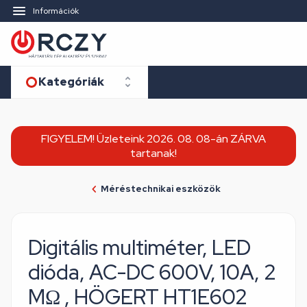
Információk
Kategóriák
FIGYELEM! Üzleteink 2026. 08. 08-án ZÁRVA
tartanak!
Méréstechnikai eszközök
Digitális multiméter, LED
dióda, AC-DC 600V, 10A, 2
MΩ , HÖGERT HT1E602