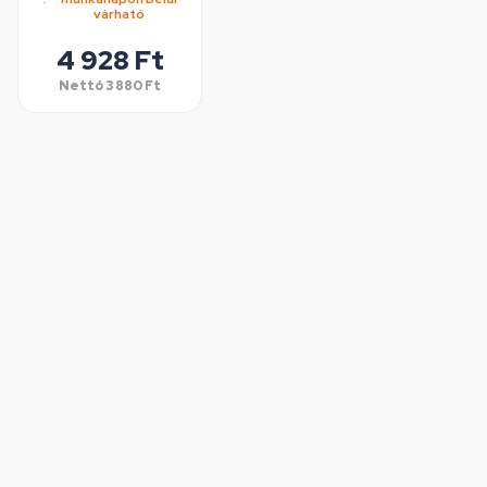
várható
4 928 Ft
Nettó
3 880 Ft