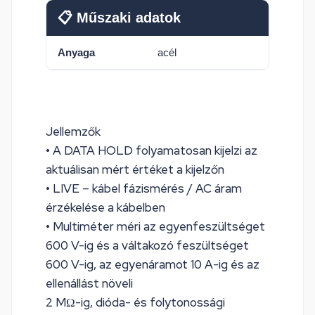
📋 Műszaki adatok
Anyaga
acél
Jellemzők
• A DATA HOLD folyamatosan kijelzi az
aktuálisan mért értéket a kijelzőn
• LIVE – kábel fázismérés / AC áram
érzékelése a kábelben
• Multiméter méri az egyenfeszültséget
600 V-ig és a váltakozó feszültséget
600 V-ig, az egyenáramot 10 A-ig és az
ellenállást növeli
2 MΩ-ig, dióda- és folytonossági