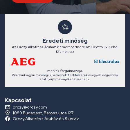
Eredeti minőség
Az Orczy Alkatrész Áruház kiemelt partnere az Electrolux-Lehel
Kft-nek, az
márkák forgalmazója.
Vásárlóink a gyári minőségű alkatrészek, tisztítószerek és egyéb kiegészítők
által nyújtott előnyöket élvezhetik.
Kapcsolat
orczy@orczy.com
1089 Budapest, Baross utca 127.
Orczy Alkatrész Áruház és Szerviz