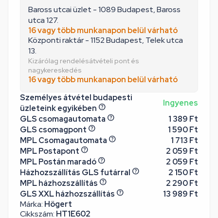
Baross utcai üzlet - 1089 Budapest, Baross
utca 127.
16 vagy több munkanapon belül várható
Központi raktár - 1152 Budapest, Telek utca
13.
Kizárólag rendelésátvételi pont és
nagykereskedés
16 vagy több munkanapon belül várható
Személyes átvétel budapesti
Ingyenes
üzleteink egyikében
GLS csomagautomata
1 389 Ft
GLS csomagpont
1 590 Ft
MPL Csomagautomata
1 713 Ft
MPL Postapont
2 059 Ft
MPL Postán maradó
2 059 Ft
Házhozszállítás GLS futárral
2 150 Ft
MPL házhozszállítás
2 290 Ft
GLS XXL házhozszállítás
13 989 Ft
Márka:
Högert
Cikkszám:
HT1E602