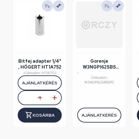
Bitfej adapter 1/4"
Gorenje
, HÖGERT HT1A752
W3NGPI62SBS
mosógép
•
Cikkszám: HT1A752
•
Cikkszám:
felújított/szépséghibás
AJÁNLATKÉRÉS
W3NGPI62SBSSPC
KOSÁRBA
AJÁNLATKÉRÉS